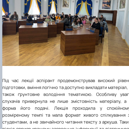
Під час лекції аспірант продемонстрував високий рівен
підготовки, вміння логічно та доступно викладати матеріал,
також ґрунтовне володіння тематикою. Особливу уваг
слухачів привернула не лише змістовність матеріалу, а 
форма його подачі. Лекція проходила у спокійному
розміреному темпі та мала формат живого спілкування з
студентами, а не звичайного читання тексту з аркуша. Так
підхід сприяв кращому засвоєнню інформації та підтримув