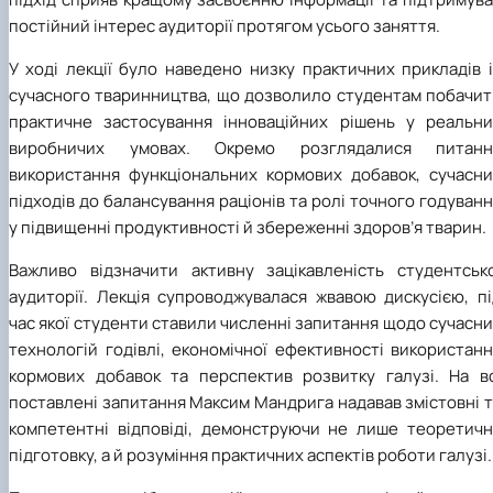
постійний інтерес аудиторії протягом усього заняття.
У ході лекції було наведено низку практичних прикладів 
сучасного тваринництва, що дозволило студентам побачит
практичне застосування інноваційних рішень у реальни
виробничих умовах. Окремо розглядалися питанн
використання функціональних кормових добавок, сучасни
підходів до балансування раціонів та ролі точного годуван
у підвищенні продуктивності й збереженні здоров’я тварин.
Важливо відзначити активну зацікавленість студентсько
аудиторії. Лекція супроводжувалася жвавою дискусією, пі
час якої студенти ставили численні запитання щодо сучасн
технологій годівлі, економічної ефективності використан
кормових добавок та перспектив розвитку галузі. На вс
поставлені запитання Максим Мандрига надавав змістовні 
компетентні відповіді, демонструючи не лише теоретичн
підготовку, а й розуміння практичних аспектів роботи галузі.