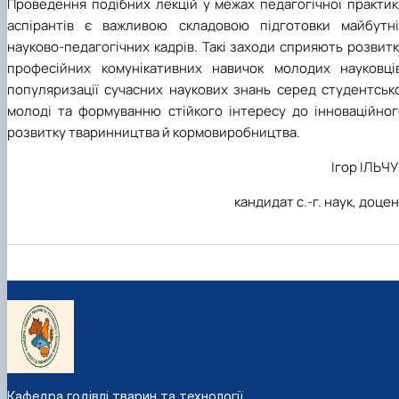
Проведення подібних лекцій у межах педагогічної практик
аспірантів є важливою складовою підготовки майбутні
науково-педагогічних кадрів. Такі заходи сприяють розвит
професійних комунікативних навичок молодих науковців
популяризації сучасних наукових знань серед студентсько
молоді та формуванню стійкого інтересу до інноваційног
розвитку тваринництва й кормовиробництва.
Ігор ІЛЬЧ
кандидат с.-г. наук, доце
Кафедра годівлі тварин та технології