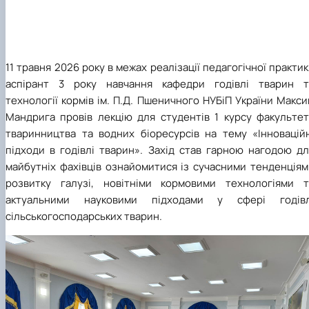
11 травня 2026 року в межах реалізації педагогічної практи
аспірант 3 року навчання кафедри годівлі тварин т
технології кормів ім. П.Д. Пшеничного НУБіП України Макс
Мандрига провів лекцію для студентів 1 курсу факультет
тваринництва та водних біоресурсів на тему «Інноваційн
підходи в годівлі тварин». Захід став гарною нагодою дл
майбутніх фахівців ознайомитися із сучасними тенденціям
розвитку галузі, новітніми кормовими технологіями т
актуальними науковими підходами у сфері годівл
сільськогосподарських тварин.