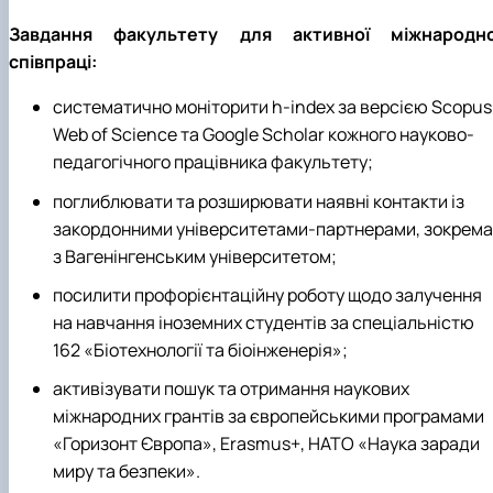
Завдання факультету для активної міжнародно
співпраці:
систематично моніторити h-index за версією Scopus
Web of Science та Google Scholar кожного науково-
педагогічного працівника факультету;
поглиблювати та розширювати наявні контакти із
закордонними університетами-партнерами, зокрема
з Вагенінгенським університетом;
посилити профорієнтаційну роботу щодо залучення
на навчання іноземних студентів за спеціальністю
162 «Біотехнології та біоінженерія»;
активізувати пошук та отримання наукових
міжнародних грантів за європейськими програмами
«Горизонт Європа», Erasmus+, НАТО «Наука заради
миру та безпеки».