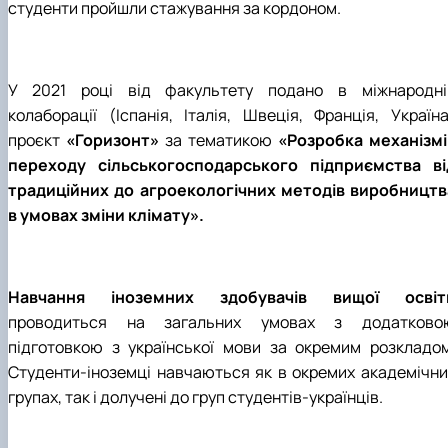
студенти пройшли стажування за кордоном.
Забезпечення ОПП «Екологічний контроль 
аудит»
У 2021 році від факультету подано в міжнародні
колаборації (Іспанія, Італія, Швеція, Франція, Україна
проєкт
«Горизонт»
за тематикою
«Розробка механізмі
переходу сільськогосподарського підприємства ві
традиційних до агроекологічних методів виробництв
в умовах зміни клімату».
Навчання іноземних здобувачів вищої освіт
проводиться на загальних умовах з додатково
підготовкою з української мови за окремим розкладом
Студенти-іноземці навчаються як в окремих академічни
групах, так і долучені до груп студентів-українців.