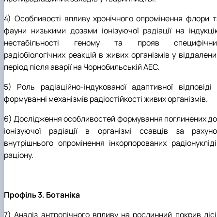
4) Особливості впливу хронічного опромінення флори т
фауни низькими дозами іонізуючої радіації на індукці
нестабільності геному та прояв специфічни
радіобіологічних реакцій в живих організмів у віддалени
період після аварії на Чорнобильській АЕС.
5) Роль радіаційно-індукованої адаптивної відповіді 
формуванні механізмів радіостійкості живих організмів.
6) Дослідження особливостей формування поглинених до
іонізуючої радіації в організмі ссавців за рахуно
внутрішнього опромінення інкорпорованих радіонукліді
раціону.
Профіль 3. Ботаніка
7) Аналіз антропічного впливу на рослинний покрив лісі