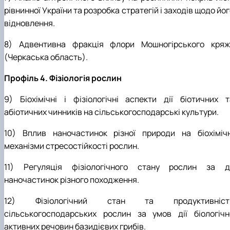
рівнинної України та розробка стратегій і заходів щодо йо
відновлення.
8) Адвентивна фракція флори Мошногірського кряж
(Черкаська область).
Профіль 4. Фізіологія рослин
9) Біохімічні і фізіологічні аспекти дії біотичних т
абіотичних чинників на сільськогосподарські культури.
10) Вплив наночастинок різної природи на біохімічн
механізми стресостійкості рослин.
11) Регуляція фізіологічного стану рослин за ді
наночастинок різного походження.
12) Фізіологічний стан та продуктивніст
сільськогосподарських рослин за умов дії біологічн
активних речовин базидієвих грибів.