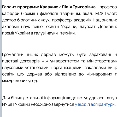
Гарант програми:
Калачнюк Лілія Григорівна
– професо
кафедри біохімії і фізіології тварин ім. акад. М.Ф. Гулог
доктор біологічних наук, професор, академік Національно
академії наук вищої освіти України, лауреат Державно
премії України в галузі науки і техніки.
Громадяни інших держав можуть бути зараховані н
підставі договорів між університетом та міністерствами
науковими установами і організаціями, закладами вищо
освіти цих держав або відповідно до міжнародних т
міжурядових угод.
Для більш детальної інформації щодо вступу до аспіратур
НУБіП України необхідно звернутися
у відділ аспірантури
.