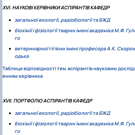
ХVI. НАУКОВІ КЕРІВНИКИ АСПІРАНТІВ КАФЕДР
загальної екології, радіобіології та БЖД
біохімії і фізіології тварин імені академіка М.Ф. Гул
го
ветеринарної гігієни імені професора А.К. Скорох
одька
Таблиця відповідності тем аспірантів науковим дослід
енням керівника
XVII. ПОРТФОЛІО АСПІРАНТІВ КАФЕДР
загальної екології, радіобіології та БЖД
біохімії і фізіології тварин імені академіка М.Ф. Гул
го