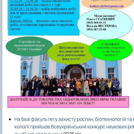
На базі факультету захисту рослин, біотехнологій та 
кології пройшов Всеукраїнський конкурс наукових ро
іт «Юний дослідник»!
2025 рік