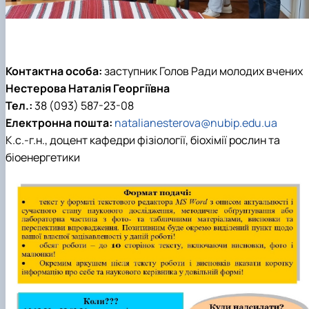
Контактна особа:
заступник
Голов Ради молодих вчених
Нестерова Наталія Георгіївна
Тел.:
38 (093) 587-23-08
Електронна пошта:
natalianesterova@nubip.edu.ua
К.с.-г.н., доцент кафедри фізіології, біохімії рослин та
біоенергетики