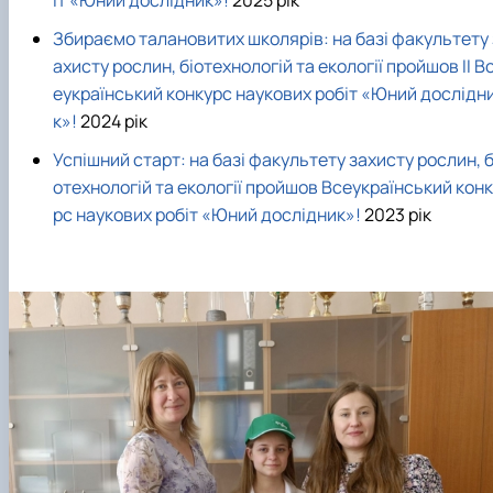
Збираємо талановитих школярів: на базі факультету 
ахисту рослин, біотехнологій та екології пройшов ІІ В
еукраїнський конкурс наукових робіт «Юний дослідн
к»!
2024 рік
Успішний старт: на базі факультету захисту рослин, б
отехнологій та екології пройшов Всеукраїнський кон
рс наукових робіт «Юний дослідник»!
2023 рік