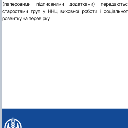
Забезпечення ОПП «Екологічний контроль 
(паперовими підписаними додатками) передаютьс
аудит»
старостами груп у ННЦ виховної роботи і соціальног
розвитку на перевірку.