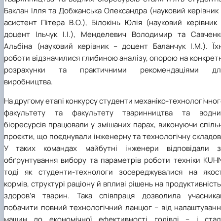
Баклан Ілля та Добжанська Олександра (науковий керівник
асистент Пітера В.О.), Білокінь Юлія (науковий керівник
доцент Ільчук І.І.), Менделевич Володимир та Савченк
Альбіна (науковий керівник – доцент Баланчук І.М.). Їхн
роботи відзначилися глибиною аналізу, опорою на конкрет
розрахунки та практичними рекомендаціями дл
виробництва.
На другому етапі конкурсу студенти механіко-технологічно
факультету та факультету тваринництва та водни
біоресурсів працювали у змішаних парах, виконуючи спіль
проєкти, що поєднували інженерну та технологічну складов
У таких командах майбутні інженери відповідали з
обґрунтування вибору та параметрів роботи техніки KUHN
тоді як студенти-технологи зосереджувалися на якост
кормів, структурі раціону й впливі рішень на продуктивність
здоров’я тварин. Така співпраця дозволила учасника
побачити повний технологічний ланцюг – від налаштуванн
машин до економічної ефективності годівлі – і стал