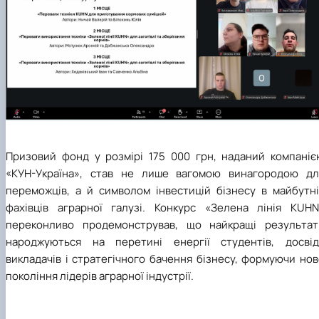
Призовий фонд у розмірі 175 000 грн, наданий компаніє
«КУН-Україна», став не лише вагомою винагородою дл
переможців, а й символом інвестицій бізнесу в майбутні
фахівців аграрної галузі. Конкурс «Зелена лінія KUHN
переконливо продемонстрував, що найкращі результат
народжуються на перетині енергії студентів, досвід
викладачів і стратегічного бачення бізнесу, формуючи но
покоління лідерів аграрної індустрії.