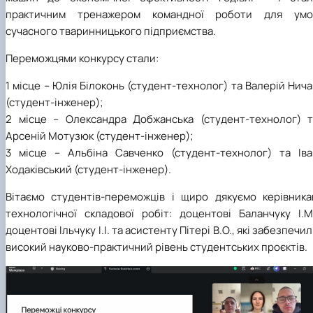
практичним тренажером командної роботи для умо
сучасного тваринницького підприємства.
Переможцями конкурсу стали:
1 місце – Юлія Білоконь (студент-технолог) та Валерій Нич
(студент-інженер);
2 місце – Олександра Добжанська (студент-технолог) т
Арсеній Мотузюк (студент-інженер);
3 місце – Альбіна Савченко (студент-технолог) та Іва
Ходаківський (студент-інженер).
Вітаємо студентів-переможців і щиро дякуємо керівника
технологічної складової робіт: доцентові Баланчуку І.М.
доцентові Ільчуку І.І. та асистенту Пітері В.О., які забезпечи
високий науково-практичний рівень студентських проєктів.