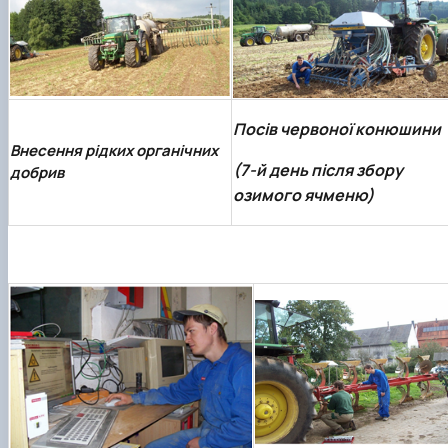
Посів червоної конюшини
Внесення рідких органічних
(7-й день після збору
добрив
озимого ячменю)