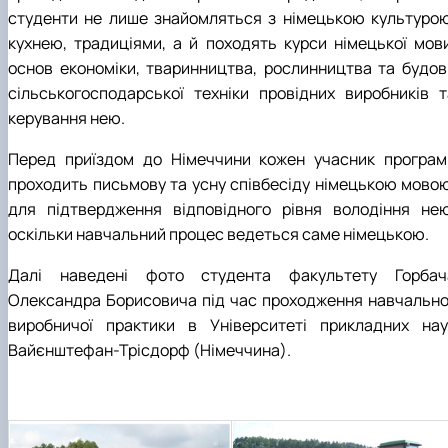
студенти не лише знайомляться з німецькою культурою
кухнею, традиціями, а й походять курси німецької мови
основ економіки, тваринництва, рослинництва та будов
сільськогосподарської техніки провідних виробників т
керування нею.
Перед приїздом до Німеччини кожен учасник програм
проходить письмову та усну співбесіду німецькою мовою
для підтвердження відповідного рівня володіння нею
оскільки навчальний процес ведеться саме німецькою.
Далі наведені фото студента факультету Горбач
Олександра Борисовича під час проходження навчально
виробничої практики в Університеті прикладних нау
Вайєнштефан-Трісдорф (Німеччина).