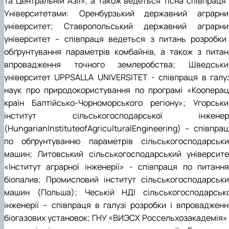
та Центральній Азії», а також ведеться тісна співпраця 
Рейтингові списки
Університетами: Оренбурзький державний аграрни
університет; Ставропольський державний аграрни
університет – співпраця ведеться з питань розробки 
обґрунтування параметрів комбайнів, а також з питан
впровадження точного землеробства; Шведськи
університет UPPSALLA UNIVERSITET ‑ співпраця в галуз
наук про природокористування по програмі «Коопераці
країн Балтійсько-Чорноморського регіону»; Угорськи
інститут сільськогосподарської інженері
(HungarianInstituteofAgriculturalEngineering) – співпра
по обґрунтуванню параметрів сільськогосподарськи
машин; Литовський сільськогосподарський університе
«Інститут аграрної інженерії» ‑ співпраця по питання
біопалив; Промисловий інститут сільськогосподарськи
машин (Польша); Чеській НДІ сільськогосподарсько
інженерії – співпраця в галузі розробки і впровадженн
біогазових установок; ГНУ «ВИЭСХ Россельхозакадемія» 