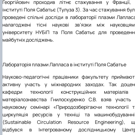
Георгійович проходив літнє стажування у Франції, 
інституті Поля Сабатьє (Тулуза 3). За час стажування бу
проведені спільні досліди в лабораторії плазми Лапласа
налагоджені тісні наукові зв’язки між науковцям
університету НУБіП та Поля Сабатьє для проведенн
майбутніх досліджень.
Лабораторія плазми Лапласа в інституті Поля Сабатье
Науково-педагогічні працівники факультету приймают
активну участь у міжнародних заходах. Так доцен
кафедри технології конструкційних матеріалів 
матеріалознавства Гнилоскуренко С.В. взяв участь 
науковому семінарі «Природозберігаючи технології т
циркуляція ресурсів у техніці та машинобудуванні
(Sustainable Circulation Resource Engineering), щ
відбувся в Інтегрованому дослідницькому Центр