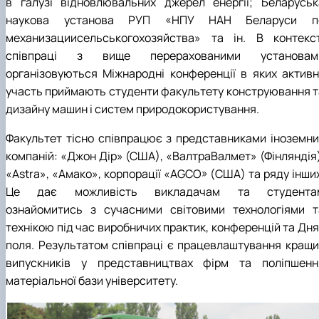
в галузі відновлювальних джерел енергії; Беларуськ
наукова установа РУП «НПУ НАН Беларуси п
механизациисельськогохозяйства» та ін. В контекст
співпраці з вище перерахованими установам
організовуються Міжнародні конференції в яких активн
участь приймають студенти факультету конструювання т
дизайну машин і систем природокористування.
Факультет тісно співпрацює з представниками іноземни
компаній: «Джон Дір» (США), «ВалтраВалмет» (Фінляндія)
«Astra», «Амако», корпорації «AGCO» (США) та ряду інших
Це дає можливість викладачам та студента
ознайомитись з сучасними світовими технологіями т
технікою під час виробничих практик, конференцій та Дня
поля. Результатом співпраці є працевлаштування кращи
випускників у представництвах фірм та поліпшенн
матеріальної бази університету.