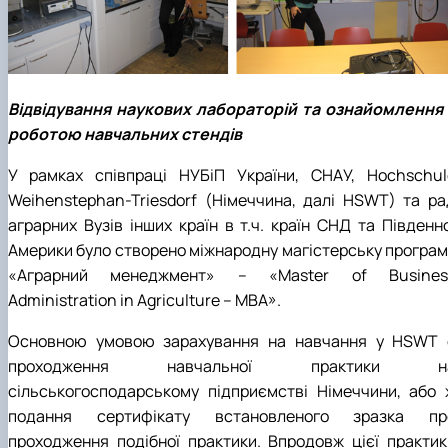
Відвідування наукових лабораторій та ознайомлення 
роботою навчальних стендів
У рамках співпраці НУБіП України, СНАУ, Hochschul
Weihenstephan-Triesdorf (Німеччина, далі HSWT) та ра
аграрних Вузів інших країн в т.ч. країн СНД та Південно
Америки було створено міжнародну магістерську програм
«Аграрний менеджмент» – «Master of Busines
Administration in Agriculture – MBA».
Основною умовою зарахування на навчання у HSWT 
проходження навчальної практики н
сільськогосподарському підприємстві Німеччини, або 
подання сертифікату встановленого зразка пр
проходження подібної практики. Впродовж цієї практик