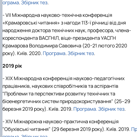
ограма
.
Збірник тез
.
- VІІ Міжнародна науково-технічна конференція
«Крамаровські читання» з нагоди 113-ї річниці від дня
народження доктора технічних наук, професора, члена-
кореспондента ВАСГНІЛ, віце-президента УАСГН
Крамарова Володимира Савовича (20-21 лютого 2020
року). Київ. 2020.
Програма
.
Збірник тез
.
2019 рік
- XIХ Міжнародна конференція науково-педагогічних
працівників, наукових співробітників та аспірантів
"Проблеми та перспективи розвитку технічних та
біоенергетичних систем природокористування" (25–29
березня 2019 року). Київ. 2019.
Програма
.
Збірник тез
.
- ХІV Міжнарожна науково-практична конференція
"Обухівські читання" (29 березня 2019 року). Київ. 2019.
П
ограма
.
Збірник тез
.