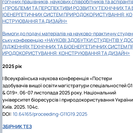
гогічних працівників, наукових співробітників та аспіранті
Рейтингові списки
«ПРОБЛЕМИ ТА ПЕРСПЕКТИВИ РОЗВИТКУ ТЕХНІЧНИХ ТА 
ІОЕНЕРГЕТИЧНИХ СИСТЕМ ПРИРОДОКОРИСТУВАННЯ: КО
НСТРУЮВАННЯ ТА ДИЗАЙН»
Вимоги до подачі матеріалів на науково-практичну студен
ську конференцію «НАУКОВІ ЗДОБУТКИ СТУДЕНТІВ У ДО
ЛІДЖЕННЯХ ТЕХНІЧНИХ ТА БІОЕНЕРГЕТИЧНИХ СИСТЕМ П
ИРОДОКОРИСТУВАННЯ: КОНСТРУЮВАННЯ ТА ДИЗАЙН»
2025 рік
І Всеукраїнська наукова конференція «Постери
здобувачів вищої освіти магістратури спеціальностей G1
& G19». 06-07 листопада 2025 року. Національний
університет біоресурсів і природокористування України
Київ. 2025. 104с.
DOI:
10.64165/proceeding-G11G19.2025
ЗБІРНИК ТЕЗ