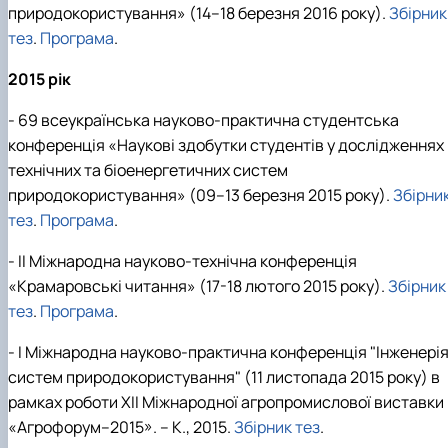
природокористування» (14–18 березня 2016 року).
Збірник
тез
.
Програма
.
2015 рік
- 69 всеукраїнська науково-практична студентська
конференція «Наукові здобутки студентів у дослідженнях
технічних та біоенергетичних систем
природокористування» (09–13 березня 2015 року).
Збірни
тез
.
Програма
.
- ІІ Міжнародна науково-технічна конференція
«Крамаровські читання» (17-18 лютого 2015 року).
Збірник
тез
.
Програма
.
- І Міжнародна науково-практична конференція "Інженері
систем природокористування" (11 листопада 2015 року) в
рамках роботи XII Міжнародної агропромислової виставки
«Агрофорум–2015». – К., 2015.
Збірник тез
.