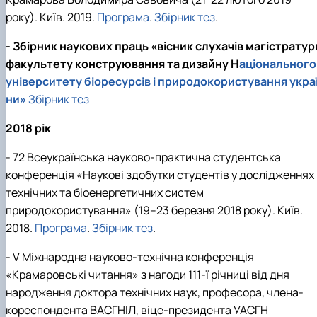
року). Київ. 2019.
Програма
.
Збірник тез
.
- Збірник наукових праць «вісник слухачів магістратур
факультету конструювання та дизайну Н
аціонального
університету біоресурсів і природокористування укра
ни»
Збірник тез
2018 рік
- 72 Всеукраїнська науково-практична студентська
конференція «Наукові здобутки студентів у дослідженнях
технічних та біоенергетичних систем
природокористування» (19–23 березня 2018 року). Київ.
2018.
Програма
.
Збірник тез
.
- V Міжнародна науково-технічна конференція
«Крамаровські читання» з нагоди 111-ї річниці від дня
народження доктора технічних наук, професора, члена-
кореспондента ВАСГНІЛ, віце-президента УАСГН