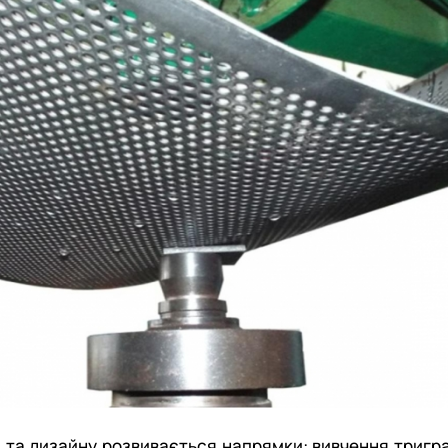
и та дизайну розвивається напрямки: вивчення тригра