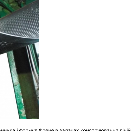
нника і формул Френе в задачах конструювання ліній 