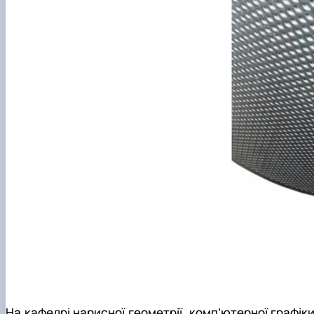
На кафедрі нарисної геометрії, комп’ютерної графік