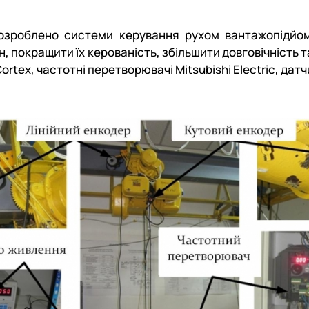
 М. П. Момотенка
озроблено системи керування рухом вантажопідйо
 покращити їх керованість, збільшити довговічність 
tex, частотні перетворювачі Mitsubishi Electric, дат