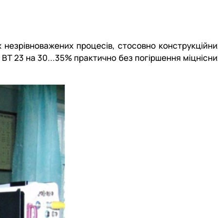
х незрівноважених процесів, стосовно конструкційни
 ВТ 23 на 30...35% практично без погіршення міцнісни