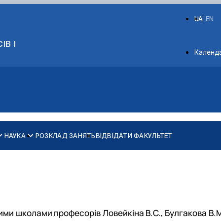
UA
EN
ІВ І
Depart
Календ
НАУКА
РОЗКЛАД ЗАНЯТЬ
ВІДВІДАТИ ФАКУЛЬТЕТ
G11 Машинобудування
G11 Машинобудування
G19 Будівництво та цивільна інженерія
G19 Будівництво та цивільна інженерія
ства
 школами професорів Ловейкіна В.С., Булгакова В.М., 