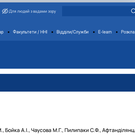
Для людей з вадами зору
ments
ар
Факультети / ННІ
Відділи/Служби
E-learn
Розкл
Бойка А.І., Чаусова М.Г., Пилипаки С.Ф., Афтанділянц