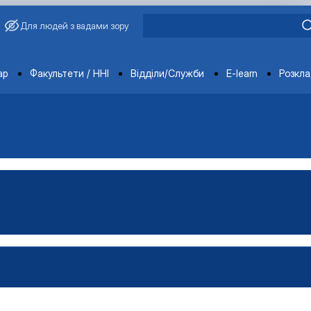
Для людей з вадами зору
ments
ар
Факультети / ННІ
Відділи/Служби
E-learn
Розкл
ьськогосподарської продукц…