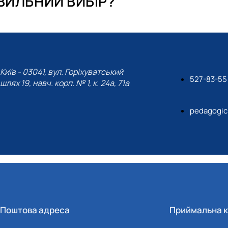
АВИЛЬНИЙ ВИБІР?
их технологій (Курси поглибле…
Київ - 03041, вул. Горіхуватський
527-83-55
шлях 19, навч. корп. № 1, к. 24а, 71а
pedagogic
Поштова адреса
Приймальна к