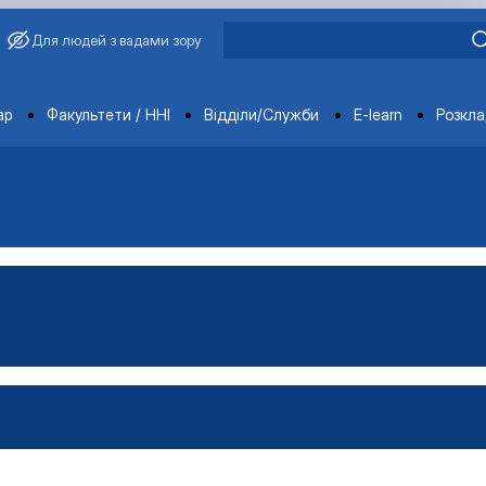
Для людей з вадами зору
ments
ар
Факультети / ННІ
Відділи/Служби
E-learn
Розкл
ьськогосподарської продукц…