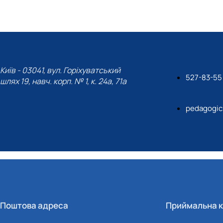
их технологій (Курси поглибле…
Київ - 03041, вул. Горіхуватський
527-83-55
шлях 19, навч. корп. № 1, к. 24а, 71а
pedagogic
Поштова адреса
Приймальна к