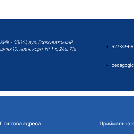
их технологій (Курси поглибле…
Київ - 03041, вул. Горіхуватський
527-83-55
шлях 19, навч. корп. № 1, к. 24а, 71а
pedagogic
Поштова адреса
Приймальна к