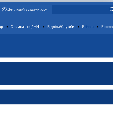
Для людей з вадами зору
ments
ар
Факультети / ННІ
Відділи/Служби
E-learn
Розкл
ьськогосподарської продукц…