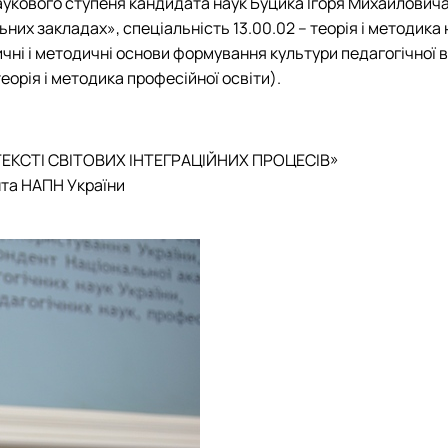
наукового ступеня кандидата наук Буцика Ігоря Михайлович
их закладах», спеціальність 13.00.02 – теорія і методика
тичні і методичні основи формування культури педагогічної
еорія і методика професійної освіти).
ЕКСТІ СВІТОВИХ ІНТЕГРАЦІЙНИХ ПРОЦЕСІВ»
нта НАПН України