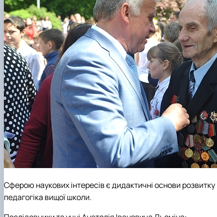
Сферою наукових інтересів є дидактичні основи розвитку п
педагогіка вищої школи.
Послідовники та учні Анатолія Івановича Дьоміна: