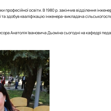
ики професійної освіти. В 1980 р. закінчив відділення інжен
ї та здобув кваліфікацію інженера-викладача сільськогосп
фесора Анатолія Івановича Дьоміна сьогодні на кафедрі пед