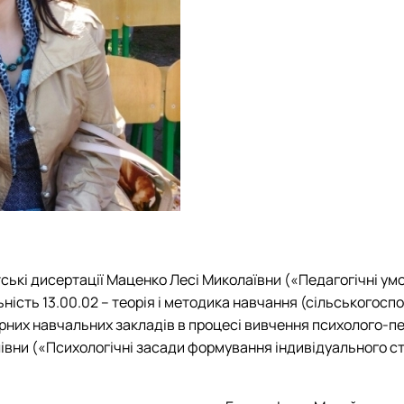
атські дисертації Маценко Лесі Миколаївни («Педагогічні у
ість 13.00.02 – теорія і методика навчання (сільськогоспод
них навчальних закладів в процесі вивчення психолого-педа
івни («Психологічні засади формування індивідуального с