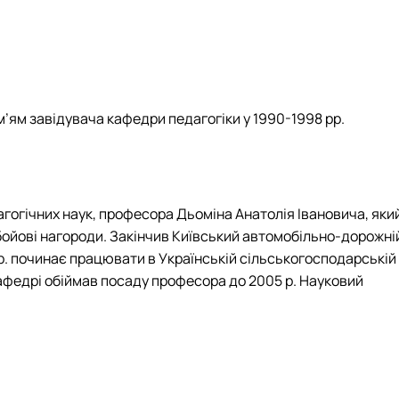
ім’ям завідувача кафедри педагогіки у 1990-1998 рр.
чних наук, професора Дьоміна Анатолія Івановича, яки
ає бойові нагороди. Закінчив Київський автомобільно-дорожні
70 р. починає працювати в Українській сільськогосподарській
 кафедрі обіймав посаду професора до 2005 р. Науковий