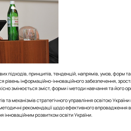
их підходів, принципів, тенденцій, напрямів, умов, форм т
ься рівень інформаційно-інноваційного забезпечення, зроста
кісно змінюється зміст, форми і методи навчання та його орг
в та механізмів стратегічного управління освітою України в
а методичні рекомендації щодо ефективного впровадження в 
я інноваційним розвитком освіти України.