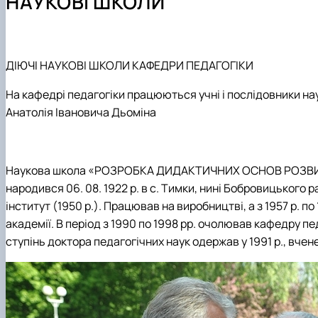
НАУКОВІ ШКОЛИ
Міжнародна діяльність
Спеціальності аспірантури
Навчально-методичне забезпечення кафедри
Аспірантура 011 Освітні, педагогічні науки
Наші випускники
Як стати студентом?
Навчально-науково-виробнича лабораторія педагогічн
Конференції та семінари
Чому НУБіП України - твій правильний вибір?
Корисні посилання студенту
На допомогу наставникам груп
Часті запитання та відповіді
Роботодавці
Школа молодого педагога
ДІЮЧІ НАУКОВІ ШКОЛИ КАФЕДРИ ПЕДАГОГІКИ
Підготовчі курси до НМТ
Сторінка магістра
На кафедрі педагогіки працюються учні і послідовники наук
Підготовчі курси до ЄВІ
Результати неформальної освіти
Анатолія Івановича Дьоміна
Правила прийому 2026
Робочі програми ОП "Професійна освіта"
Контактні дані
АКРЕДИТАЦІЯ ОП
Обговорення освітніх програм
Наукова школа «РОЗРОБКА ДИДАКТИЧНИХ ОСНОВ РОЗВИТКУ
народився 06. 08. 1922 р. в с. Тимки, нині Бобровицького 
інститут (1950 р.). Працював на виробництві, а з 1957 р. п
академії. В період з 1990 по 1998 рр. очолював кафедру п
ступінь доктора педагогічних наук одержав у 1991 р., вчен