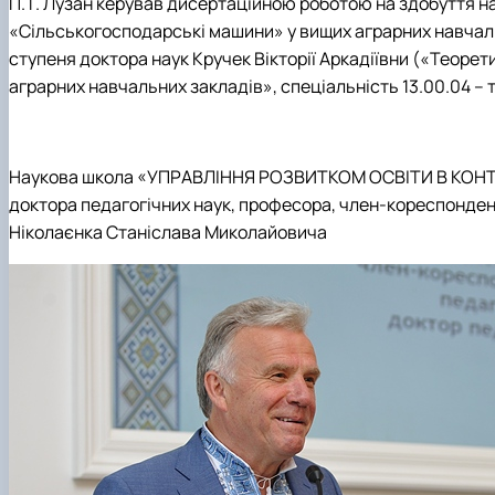
П. Г. Лузан керував дисертаційною роботою на здобуття 
«Сільськогосподарські машини» у вищих аграрних навчальн
ступеня доктора наук Кручек Вікторії Аркадіївни («Теоре
аграрних навчальних закладів», спеціальність 13.00.04 – т
Наукова школа «УПРАВЛІННЯ РОЗВИТКОМ ОСВІТИ В КОНТ
доктора педагогічних наук, професора, член-кореспонде
Ніколаєнка Станіслава Миколайовича