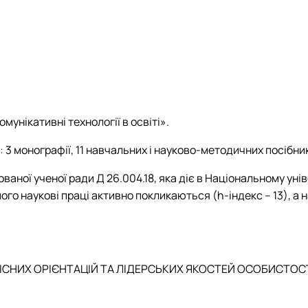
унікативні технології в освіті».
3 монографії, 11 навчальних і науково-методичних посібник
ваної ученої ради Д 26.004.18, яка діє в Національному уні
на його наукові праці активно покликаються (h-індекс – 13)
НІСНИХ ОРІЄНТАЦІЙ ТА ЛІДЕРСЬКИХ ЯКОСТЕЙ ОСОБИСТОС