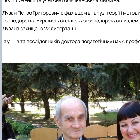
Лузан Петро Григорович є фахівцем в галузі теорії і метод
господарства Української сільськогосподарської академі
Лузана захищено 22 дисертації.
Із учнів та послідовників доктора педагогічних наук, про