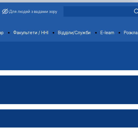
Для людей з вадами зору
ments
ар
Факультети / ННІ
Відділи/Служби
E-learn
Розкл
ьськогосподарської продукц…