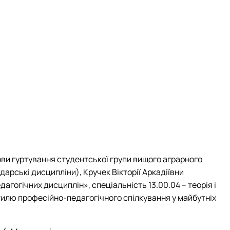
мови гуртування студентської групи вищого аграрного
арські дисципліни), Кручек Вікторії Аркадіївни
гогічних дисциплін», спеціальність 13.00.04 – теорія і
тилю професійно-педагогічного спілкування у майбутніх