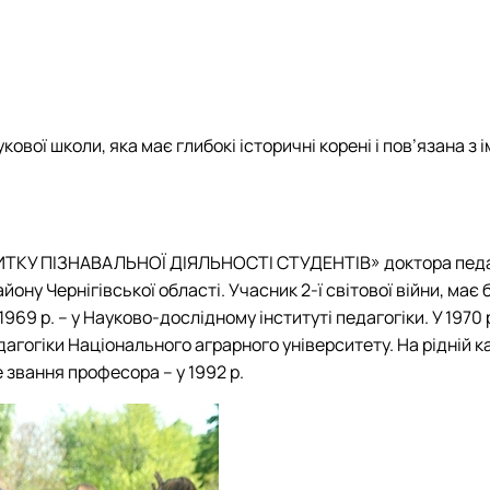
их технологій (Курси поглибле…
ової школи, яка має глибокі історичні корені і пов’язана з 
 ПІЗНАВАЛЬНОЇ ДІЯЛЬНОСТІ СТУДЕНТІВ» доктора педагогі
району Чернігівської області. Учасник 2-ї світової війни, м
о 1969 р. – у Науково-дослідному інституті педагогіки. У 19
едагогіки Національного аграрного університету. На рідній
е звання професора – у 1992 р.