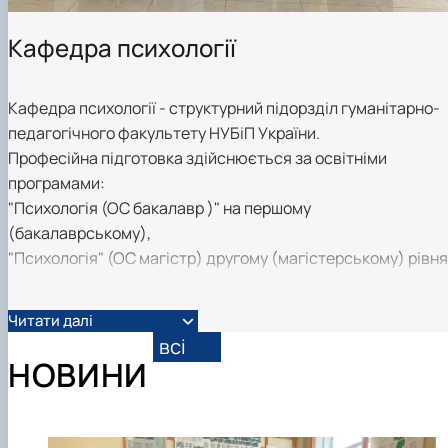
Кафедра психології
Кафедра психології - структурний підорзділ гуманітарно-
педагогічного факультету НУБіП України.
Професійна підготовка здійснюється за освітніми
програмами:
"Психологія (ОС бакалавр )" на першому
(бакалаврському),
"Психологія" (ОС магістр) другому (магістерському) рівн
освіти,
за освітньо-науковою програмою "Психологія" (PhD) на
Читати далі
третьому (освітньо-ннауковому рівні).
всі
НОВИНИ