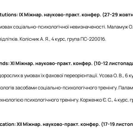
titutions: ІХ Міжнар. науково-практ. конфер. (27-29 жовт
умовах соціально-психологічної невизначеності. Маламуж О. 
літків. Колісник А. Я., 4 курс, група ПС-22001б.
rends: ХІ Міжнар. науково-практ. конфер. (10-12 листопа
орослих в умовах їх фахової переорієнтації. Усова О. В., 6 
ологів засобами соціально-психологічного тренінгу. Паламар
хнологією психологічного тренінгу. Корженко Є. С., 4 курс,
ation: ХІІ Міжнар. науково-практ. конфер. (17-19 листопа