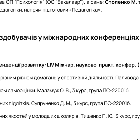
 за ОП "Психологія" (ОС "Бакалавр"), а саме:
Столенко М. 
педагогіки, напрям підготовки «Педагогіка».
здобувачів у міжнародних конференціях 
енденції розвитку: LІV Міжнар. науково-практ. конфер. (
 різним рівнем домагань у спортивній діяльності. Паливода А
нем самооцінки. Маламуж О. В., 3 курс, група ПС-22001б.
их підлітків. Супруненко Д. М., 3 курс, група ПС-22001б.
их якостей у молодших школярів. Тищенко П. Ю., 3 курс, гр