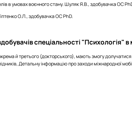
ів в умовах воєнного стану. Шуляк Я.В.,
здобувачка ОС Ph
іптенко О.Л., здобувачка ОС PhD.
здобувачів спеціальності "Психологія" 
, зокрема й третього (докторського), мають змогу долучатис
слідників, Детальну інформацію про заходи міжнародної моб