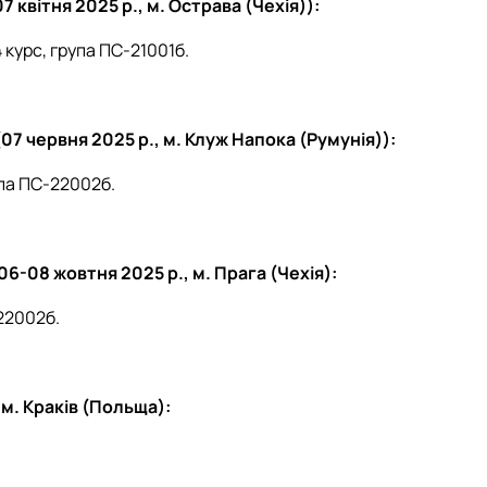
 квітня 2025 р., м. Острава (Чехія)):
 курс, група ПС-21001б.
07 червня 2025 р., м. Клуж Напока (Румунія)):
упа ПС-22002б.
06-08 жовтня 2025 р., м. Прага (Чехія):
-22002б.
 м. Краків (Польща):