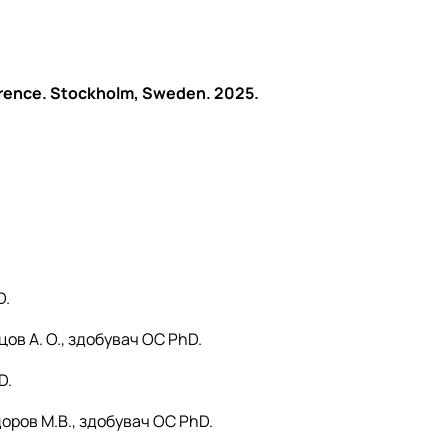
nference. Stockholm, Sweden. 2025.
D.
ов А. О.,
здобувач ОС PhD.
D.
оров М.В., здобувач ОС PhD.