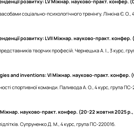
нденції розвитку: LV Міжнар. науково-практ. конфер. (07
собами соціально-психологічного тренінгу. Лінкіна Є. О., 4
нденції розвитку: LVІІ Міжнар. науково-практ. конфер. (
редставників творчих професій. Чернецька А. І., 3 курс, гр
gies and inventions: VІ Міжнар. науково-практ. конфер. (
ності спортивної команди. Паливода А. О., 4 курс, група ПС
ІІ Міжнар. науково-практ. конфер. (20-22 жовтня 2025 р.,
ідлітків. Супруненко Д. М., 4 курс, група ПС-22001б.