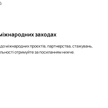
D.
в міжнародних заходах
я до міжнародних проєктів, партнерства, стажувань,
ільності отримуйте за посиланням нижче.