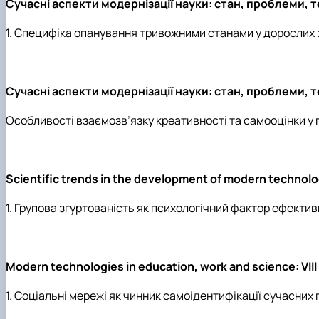
Сучасні аспекти модернізації науки: стан, проблеми, те
1. Специфіка опанування тривожними станами у дорослих за
Сучасні аспекти модернізації науки: стан, проблеми, те
Особливості взаємозв’язку креативності та самооцінки у п
Scientific trends in the development of modern technolo
1. Групова згуртованість як психологічний фактор ефектив
Modern technologies in education, work and science: VІ
1. Соціальні мережі як чинник самоідентифікації сучасних п