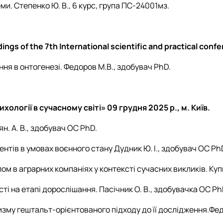
ми. Степенко Ю. В., 6 курс, група ПС-24001мз.
ings of the 7th International scientific and practical co
ння в онтогенезі. Федоров М.В., здобувач PhD.
огії в сучасному світі» 09 грудня 2025 р., м. Київ.
н. А. В., здобувач ОС PhD.
ентів в умовах воєнного стану
Дудник Ю. І.,
здобувач ОС Ph
м в аграрних компаніях у контексті сучасних викликів. Купц
і на етапі дорослішання. Пасічник О. В., здобувачка ОС Ph
изму гештальт-орієнтованого підходу до її дослідження.Фед