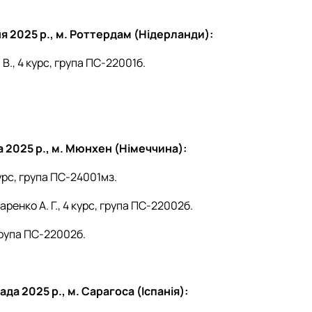
ня 2025 р., м. Роттердам (Нідерланди):
В., 4 курс, група ПС-22001б.
да 2025 р., м. Мюнхен (Німеччина):
курс, група ПС-24001мз.
енко А. Г., 4 курс, група ПС-22002б.
 група ПС-22002б.
да 2025 р., м. Сарагоса (Іспанія):