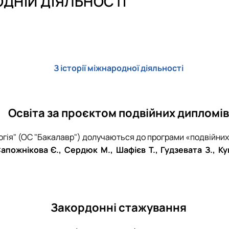
ОДНІЙ ДІЯЛЬНОСТІ
ості"
ихологія"
ology"
З історії міжнародної діяльності
Освіта за проєктом подвійних дипломів
ологія" (ОС "Бакалавр") долучаються до програми «подвійних
Сапожнікова Є., Сердюк М., Шафієв Т., Гудзевата З., 
Закордонні стажування