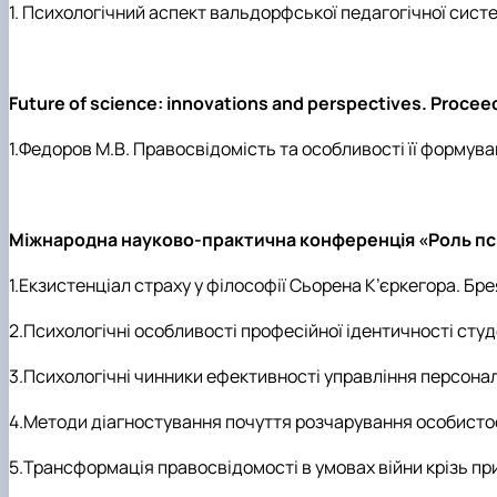
1. Психологічний аспект вальдорфської педагогічної систе
Future of science: innovations and perspectives. Proceed
1.Федоров М.В. Правосвідомість та особливості її формува
Міжнародна науково-практична конференція «Роль психол
1.Екзистенціал страху у філософії Сьорена К’єркегора. Брея
2.Психологічні особливості професійної ідентичності студ
3.Психологічні чинники ефективності управління персонало
4.Методи діагностування почуття розчарування особистост
5.Трансформація правосвідомості в умовах війни крізь пр