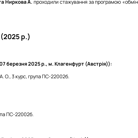
та Ниркова А.
проходили стажування за програмою «обмін
(2025 р.)
07 березня 2025 р., м. Клагенфурт (Австрія)):
. О., 3 курс, група ПС-22002б.
упа ПС-22002б.