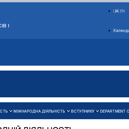
UA
EN
ІВ І
Depart
Календ
ІСТЬ
МІЖНАРОДНА ДІЯЛЬНІСТЬ
ВСТУПНИКУ
DEPARTMENT 
ів кафедри психології