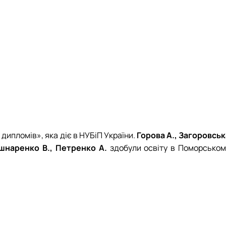
 дипломів», яка діє в НУБіП України.
Горова А., Загоровськ
Кушнаренко В., Петренко А.
здобули освіту в Поморськом