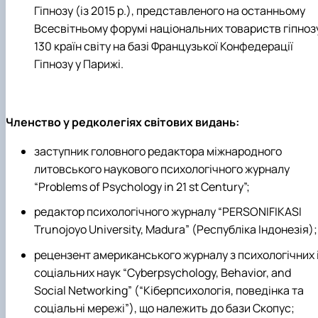
Гіпнозу (
із
2015
р.
)
, представленого на останньому
Всесвітньому форумі національних товариств гіпноз
130 країн світу на базі Французької Конфедерації
Гіпнозу у Парижі.
Членство у редколегіях світових видань:
заступник головного редактора міжнародного
литовського наукового психологічного журналу
“Problems of Psychology in 21 st Century”;
редактор психологічного журналу “PERSONIFIKASI
Trunojoyo University, Madura” (Республіка Індонезія);
рецензент американського журналу з психологічних 
соціальних наук “Cyberpsychology, Behavior, and
Social Networking” (“Кіберпсихологія, поведінка та
соціальні мережі”), що належить до бази Скопус;