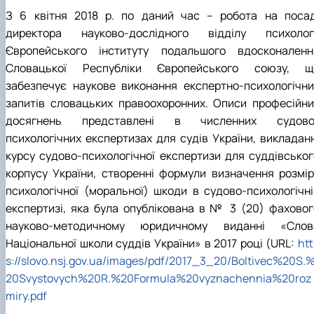
З 6 квітня 2018 р. по даний час – робота на посад
директора науково-дослідного відділу психологі
Європейського інституту подальшого вдосконаленн
Словацької Республіки Європейського союзу, щ
забезпечує наукове виконання експертно-психологічни
запитів словацьких правоохоронних. Описи професійни
досягнень представлені в численних судово
психологічних експертизах для судів України, викладанн
курсу судово-психологічної експертизи для суддівськог
корпусу України, створенні формули визначення розмір
психологічної (моральної) шкоди в судово-психологічні
експертизі, яка була опублікована в № 3 (20) фаховог
науково-методичному юридичному виданні «Слов
Національної школи суддів України» в 2017 році (URL:
ht
s://slovo.nsj.gov.ua/images/pdf/2017_3_20/Boltivec%20S.
20Svystovych%20R.%20Formula%20vyznachennia%20roz
miry.pdf