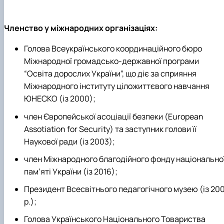
Членство у міжнародних організаціях:
Голова Всеукр
аїнського
координаційного бюро
Міжн
ародної
громадсько-держ
авної
програми
“Освіта дорослих України”, що діє за сприяння
Міжнародного інституту ціложиттєвого навчання
ЮНЕСКО (
із
2000)
;
член Європейської асоціації безпеки (European
Assotiation for Security)
та заступник голови її
Наукової ради
(
із
2003)
;
член
Міжнародного благодійного фонду національно
пам’яті України (
із
2016)
;
Президент Всесвітнього педагогічного музею (
із
200
р.
)
;
Голова Українського
Національного
Товариства