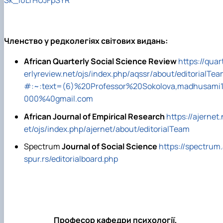
Sk_I0LrHUJFpSYR
Членство у редколегіях світових видань:
African Quarterly Social Science Review
https://quar
erlyreview.net/ojs/index.php/aqssr/about/editorialTe
#:~:text=(6)%20Professor%20Sokolova,madhusami
000%40gmail.com
African Journal of Empirical Research
https://ajernet.
et/ojs/index.php/ajernet/about/editorialTeam
S
pectrum
Journal of Social Science
https://spectrum
spur.rs/editorialboard.php
Професор кафедри психології,