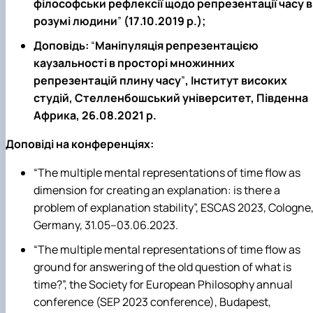
філософськи рефлексії щодо репрезентації часу в
розумі людини
”
(17.10.2019 р.);
Доповідь:
“
Маніпуляція репрезентацією
каузальності в просторі множинних
репрезентацій плину часу
”
, Інститут високих
студій, Стелленбошський університет, Південна
Африка, 26.08.2021 р.
Доповіді на конференціях:
“The multiple mental representations of time flow as
dimension for creating an explanation: is there a
problem of explanation stability”, ESCAS 2023, Cologne
Germany, 31.05–03.06.2023.
“The multiple mental representations of time flow as
ground for answering of the old question of what is
time?”, the Society for European Philosophy annual
conference (SEP 2023 conference), Budapest,