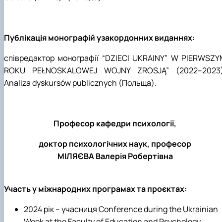
Публікація монографій узакордонних виданнях:
співредактор монографії “
DZIECI UKRAINY
”
W PIERWSZY
ROKU PE
Ł
NOSKALOWEJ WOJNY Z
ROSJ
Ą” (2022–2023)
Analiza dyskurs
ó
w publicznych
(Польща).
Професор кафедри психології,
доктор психологічних наук, професор
МІЛЯЄВА Валерія Робертівна
Участь у міжнародних програмах та проєктах:
2024 рік – учасниця
Conference during the Ukrainian
Week at the Faculty of Education and Psychology