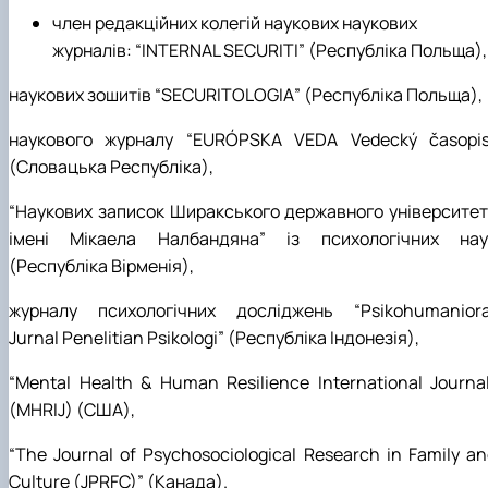
член редакційних колегій наукових наукових
журналів:
“
INTERNAL SECURITI
” (Республіка Польща),
наукових зошитів “
SECURITOLOGIA
” (Республіка Польща),
наукового журналу “EURÓPSKA VEDA Vedecký časopis
(Словацька Республіка),
“Наукових записок Ширакського державного університет
імені Мікаела Налбандяна” із психологічних нау
(Республіка Вірменія),
журналу психологічних досліджень “Psikohumaniora
Jurnal Penelitian Psikologi” (Республіка Індонезія),
“Mental Health & Human Resilience International Journal
(MHRIJ) (США),
“The Journal of Psychosociological Research in Family a
Culture (JPRFC)” (Канада).