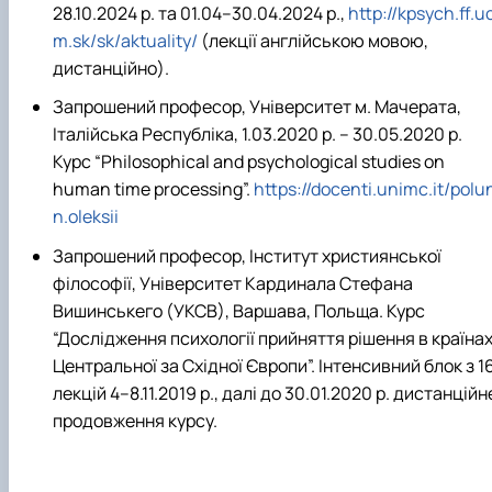
28.10.2024 р. та 01.04
–
30.04.2024 р.,
http://kpsych.ff.u
m.sk/sk/aktuality/
(лекції англійською мовою,
дистанційно).
Запрошений професор, Університет м. Мачерата,
Італійська Республіка, 1.03.2020 р. – 30.05.2020 р.
Курс “
Philosophical and psychological studies on
human time processing
”.
https://docenti.unimc.it/polu
n.oleksii
Запрошений професор, Інститут християнської
філософії, Університет Кардинала Стефана
Вишинськего (УКСВ), Варшава, Польща. Курс
“Дослідження психології прийняття рішення в країна
Центральної за Східної Європи”. Інтенсивний блок з 1
лекцій 4
–
8.11.2019 р., далі до 30.01.2020 р. дистанційн
продовження курсу.