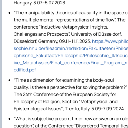
Hungary, 3.07–5.07.2023.
“The manipulability theories of causality in the space o
the multiple mental representations of time flow”. The
conference “Inductive Metaphysics: Insights,
Challenges and Prospects”, University of Düsseldorf,
Düsseldorf, Germany, 09.11–11.11.2023.
https://www.phil
sophie.hhu.de/fileadmin/redaktion/Fakultaeten/Philo
ophische_Fakultaet/Philosophie/Philosophie_II/Induc
ive_Metaphysics/Final_conference/Final_Program_
odified.pdf
“Time as dimension for examining the body-soul
duality: is there a perspective for solving the problem?”
The 24th Conference of the European Society for
Philosophy of Religion, Section “Metaphysical and
Epistemological Issues“, Trento, Italy, 5.09–7.09.2024.
“What is subjective present time: new answer on an ol
question”, at the Conference “Disordered Temporalitie