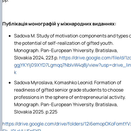
Публікація монографій у міжнародних виданнях:
Sadova M. Study of motivation components and types 
the potential of self-realization of gifted youth.
Monograph. Pan-European Yniversity. Bratislava,
Slovakia 2024, 223 p.
https://drive.google.com/file/d/1zq
ggjYKYlj09XYD7Lgmqq7NblvW4q8j/view?usp=drive_li
k
Sadova Myroslava, Кomashko Leonid. Formation of
readiness of gifted senior grade students to choose
professions in the sphere of entrepreneurial activity.
Monograph. Pan-European Yniversity. Bratislava,
Slovakia 2025. р.225
https://drive.google.com/drive/folders/12i6emopOKoFomtYV