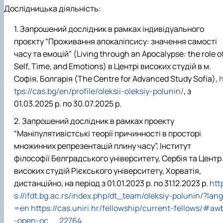
Дослідницька діяльність:
Запрошений дослідник в рамках індивідуального
проєкту “Проживання апокаліпсису: значення самості
часу та емоцій” (Living through an Apocalypse: the role o
Self, Time, and Emotions) в Центрі високих студій в м.
Софія, Болгарія (The Centre for Advanced Study Sofia),
h
tps
://
cas
.
bg
/
en
/
profile
/
oleksii
-
oleksiy
-
polunin
/
, з
01.03.2025 р. по 30.07.2025 р.
Запрошений дослідник в рамках проекту
“Маніпулятивістські теорії причинності в просторі
множинних репрезентацій плину часу”, Інститут
філософії Белградського університету, Сербія та Центр
високих студій Рієкського університету, Хорватія,
дистанційно, на період з 01.01.2023 р. по 31.12.2023 р.
htt
s://ifdt.bg.ac.rs/index.php/dt_team/oleksiy-polunin/?lang
=en
https
://
cas
.
uniri
.
hr
/
fellowship
/
current
-
fellows
/#
aw
-
open
-
oc
__22764