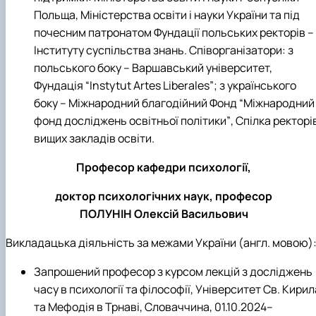
Польща, Міністерства освіти і науки України та під
почесним патронатом Фундації польських ректорів –
Інституту суспільства знань. Співорганізатори: з
польського боку
–
Варшавський університет,
Фундація
“
Instytut Artes Liberales
”
; з українського
боку
–
Міжнародний благодійний Фонд
“
Міжнародний
фонд досліджень освітньої політики
”
, Спілка ректорі
вищих закладів освіти.
Професор кафедри психології,
доктор психологічних наук, професор
ПОЛУНІН Олексій Васильович
Викладацька діяльність за межами України
(
англ. мовою
)
Запрошений професор з курсом лекцій з досліджень
часу в психології та філософії, Університет Св. Кирил
та Мефодія в Трнаві, Словаччина, 01.10.2024
–