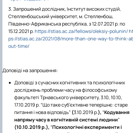
Запрошений дослідник, Інститут високих студій,
Стелленбошський університет, м. Стелленбош,
Південно-Африканська республіка, з 12.07.2021 р. по
15.12.2021 р.
https
://
stias
.
ac
.
za
/
fellows
/
oleksiy
-
polunin
/
h
ps
://
stias
.
ac
.
za
/2021/08/
more
-
than
-
one
-
way
-
to
-
think
-
a
out
-
time
/
Доповіді на запрошення:
Доповіді з сучасних когнітивних та психологічних
досліджень проблеми часу на філософському
факультеті Трнавського університету, 3.10, 10.10,
17.10.2019 р. “Що таке суб’єктивне теперішнє: старе
питання і нова відповідь”
(
3.10.2019 р.
),
“
Кодування
напряму часу в когнітивній системі людини
”
(10.10.2019 р.),
“
Психологічні експерименти і