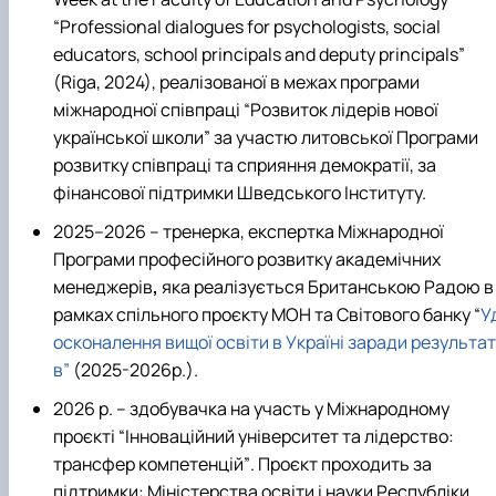
“
Professional dialogues for psychologists
,
social
educators
,
school principals and deputy
principals
”
(
Riga
, 2024), реалізованої в межах програми
міжнародної співпраці “Розвиток лідерів нової
української школи” за участю литовської Програми
розвитку співпраці та сприяння демократії, за
фінансової підтримки Шведського Інституту.
2025–2026 – тренерка, експертка Міжнародної
Програми професійного розвитку академічних
менеджерів
,
яка реалізується Британською Радою в
рамках спільного проєкту МОН та Світового банку “
У
осконалення вищої освіти в Україні заради результат
в”
(2025-2026р.).
2026 р.
–
здобувачка на участь у Міжнародному
проєкті
“
Інноваційний університет та лідерство:
трансфер компетенцій
”
. Проєкт проходить за
підтримки: Міністерства освіти і науки Республіки