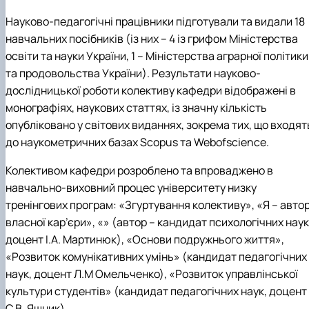
Науково-педагогічні працівники підготували та видали 18
навчальних посібників (із них – 4 із грифом Міністерства
освіти та науки України, 1 – Міністерства аграрної політики
та продовольства України). Результати науково-
дослідницької роботи колективу кафедри відображені в
монографіях, наукових статтях, із значну кількість
опубліковано у світових виданнях, зокрема тих, що входят
до наукометричних базах Scopus та Webofscience.
Колективом кафедри розроблено та впроваджено в
навчально-виховний процес університету низку
тренінгових програм: «Згуртування колективу», «Я – авто
власної кар’єри», «» (автор – кандидат психологічних наук
доцент І.А. Мартинюк), «Основи подружнього життя»,
«Розвиток комунікативних умінь» (кандидат педагогічних
наук, доцент Л.М Омельченко), «Розвиток управлінської
культури студентів» (кандидат педагогічних наук, доцент
С.В. Яшник).