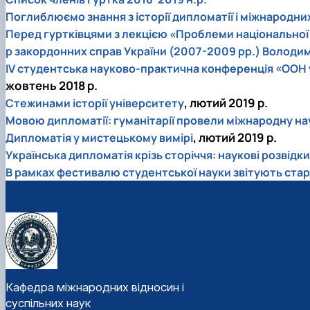
Поглиблюємо знання з історії дипломатії і міжнародни
Перед гуртківцями з лекцією «Проблеми національної 
р закордонних справ України (2007-2009 рр.) Володи
ІV студентська науково-практична конференція «ООН у с
жовтень 2018 р.
, лютий 2019 р.
Стежинами історії університету
Мовою дипломатії: гуманітарії провели міжнародну н
, лютий 2019 р.
Дипломатія у мистецькому вимірі
Українська дипломатія крізь сторіччя: наукові розвідк
В рамках фестивалю студентської науки звітують ста
Кафедра міжнародних відносин і
суспільних наук