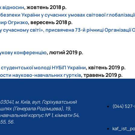
, жовтень 2018 р.
х відносин
безпеки України у сучасних умовах світової глобалізац
, вересень 2018 р.
мир Огризко
учасному світі», присвячена 73-й річниці Організації О
, лютий 2019 р.
аукову конференцію
, квітень 2019 р.
и студентської молоді НУБіП України
, травень 2019 р.
рости науково-навчальних гуртків
03041, м. Київ, вул. Горіхуватський
(044) 527-
шлях (Генерала Родімцева), 19,
навчальний корпус № 1, кімнати 54,
55, 56.
kaf_ist_po