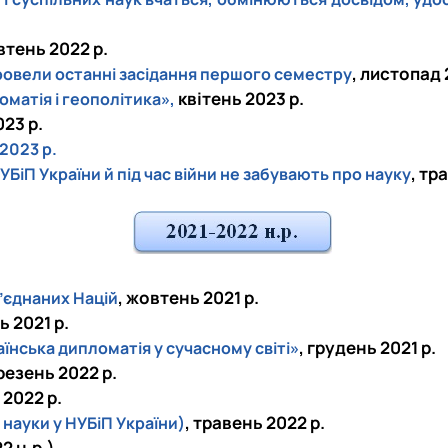
втень 2022 р.
, листопад 
ровели останні засідання першого семестру
квітень 2023 р.
матія і геополітика»,
023 р.
2023 р.
, тр
БіП України й під час війни не забувають про науку
, жовтень 2021 р.
б’єднаних Націй
ь 2021 р.
, грудень 2021 р.
їнська дипломатія у сучасному світі»
ерезень 2022 р.
 2022 р.
, травень 2022 р.
науки у НУБіП України)
2 н.р.)