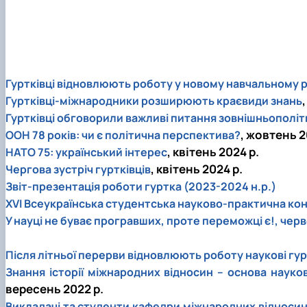
Гуртківці відновлюють роботу у новому навчальному р
Гуртківці-міжнародники розширюють краєвиди знань
Гуртківці обговорили важливі питання зовнішньополіт
, жовтень 2
ООН 78 років: чи є політична перспектива?
, квітень 2024 р.
НАТО 75: український інтерес
, квітень 2024 р.
Чергова зустріч гуртківців
Звіт-презентація роботи гуртка (2023-2024 н.р.)
ХVІ Всеукраїнська студентська науково-практична ко
У науці не буває програвших, проте переможці є!, черв
Після літньої перерви відновлюють роботу наукові гу
Знання історії міжнародних відносин – основа науко
вересень 2022 р.
Викладачі та студенти кафедри міжнародних відносин