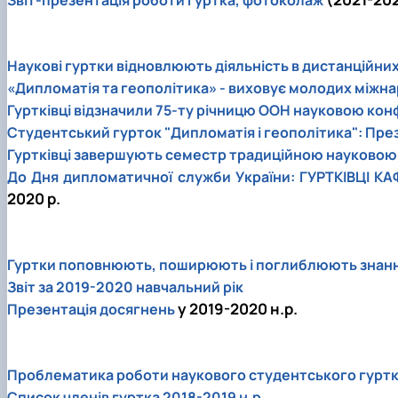
Наукові гуртки відновлюють діяльність в дистанційни
«Дипломатія та геополітика» - виховує молодих міжн
Гуртківці відзначили 75-ту річницю ООН науковою ко
Студентський гурток "Дипломатія і геополітика": През
Гуртківці завершують семестр традиційною науковою
До Дня дипломатичної служби України: ГУРТКІВЦ
2020 р.
Гуртки поповнюють, поширюють і поглиблюють знан
Звіт за 2019-2020 навчальний рік
у 2019-2020 н.р.
Презентація досягнень
Проблематика роботи наукового студентського гуртка 
Список членів гуртка 2018-2019 н.р.