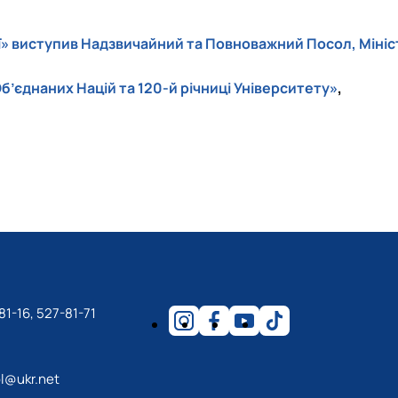
ії» виступив Надзвичайний та Повноважний Посол, Мініс
,
б’єднаних Націй та 120-й річниці Університету»
81-16, 527-81-71
l@ukr.net