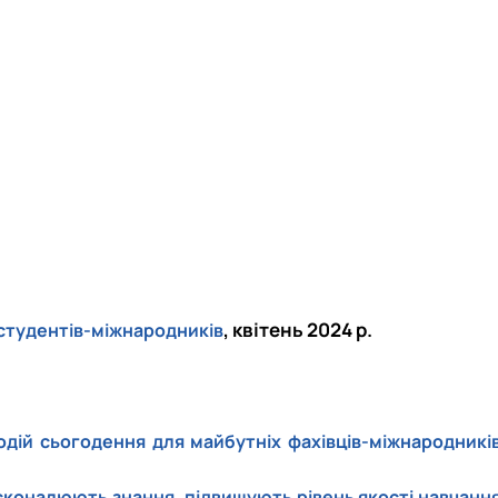
, квітень 2024 р.
 студентів-міжнародників
одій сьогодення для майбутніх фахівців-міжнародникі
осконалюють знання, підвищують рівень якості навчанн