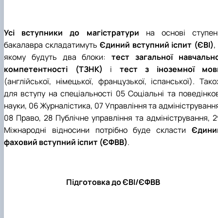
Підготовка до вступу в аспірантуру
Інформація і політика
Правила прийому 2026
HistoryEU
Контактні дані
Усі вступники до магістратури
на основі ступен
Профорієнтаційна діяльність
бакалавра складатимуть
Єдиний вступний іспит (ЄВІ)
,
Профорієнтаційна робота
Дні відкритих дверей
якому будуть два блоки:
тест загальної навчально
компетентності (ТЗНК)
і
тест з іноземної мов
(англійської, німецької, французької, іспанської). Тако
для вступу на спеціальності 05 Соціальні та поведінков
науки, 06 Журналістика, 07 Управління та адмініструванн
08 Право, 28 Публічне управління та адміністрування,
2
Міжнародні відносини
потрібно буде скласти
Єдини
фаховий вступний іспит (ЄФВВ)
.
Підготовка до ЄВІ/ЄФВВ