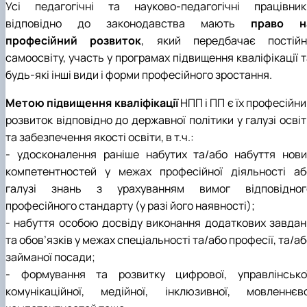
Усі педагогічні та науково-педагогічні працівник
Підготовка до вступу в аспірантуру
Інформація і політика
Правила прийому 2026
HistoryEU
відповідно до законодавства мають
право н
Контактні дані
професійний розвиток
, який передбачає постійн
Профорієнтаційна діяльність
самоосвіту, участь у програмах підвищення кваліфікації 
Профорієнтаційна робота
будь-які інші види і форми професійного зростання.
Дні відкритих дверей
Метою підвищення кваліфікації
НПП і ПП є їх професійн
розвиток відповідно до державної політики у галузі осві
та забезпечення якості освіти, в т.ч.:
- удосконалення раніше набутих та/або набуття нови
компетентностей у межах професійної діяльності аб
галузі знань з урахуванням вимог відповідног
професійного стандарту (у разі його наявності);
- набуття особою досвіду виконання додаткових завдан
та обов’язків у межах спеціальності та/або професії, та/а
займаної посади;
- формування та розвитку цифрової, управлінської
комунікаційної, медійної, інклюзивної, мовленнєво