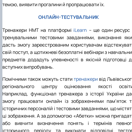
темою, виявити прогалини й пропрацювати їх.
ОНЛАЙН-ТЕСТУВАЛЬНИК
Тренажери НМТ на платформі
iLearn
– ще один ресурс 
тренувальними тестовими завданнями, виконання яки
дасть змогу зареєстрованим користувачам відстежуват
свій поступ, а щотижневі безоплатні вебінари з навчальн
предметів додадуть упевненості в якісній підготовці д
вступних випробувань.
Помічними також можуть стати
тренажери
від Львівськог
регіонального центру оцінювання якості освіти
Наприклад, функціонал тренажера з історії України да
змогу працювати онлайн із зображеннями пам’яток т
історичних персоналій і тестовими завданнями, що містят
ці зображення. А за допомогою «Абетки» можна пригадат
або вивчити визначення понять і термінів певног
історичного періоду та виконати відповідні тестов