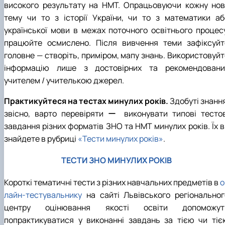
високого результату на НМТ. Опрацьовуючи кожну нов
тему чи то з історії України, чи то з математики аб
української мови в межах поточного освітнього процесу
працюйте осмислено. Після вивчення теми зафіксуйт
головне — створіть, приміром, мапу знань. Використовуйт
інформацію лише з достовірних та рекомендовани
учителем / учителькою джерел.
Практикуйтеся на тестах минулих років.
Здобуті знанн
звісно, варто перевіряти ー виконувати типові тестов
завдання різних форматів ЗНО та НМТ минулих років. Їх в
знайдете в рубриці
«Тести минулих років»
.
ТЕСТИ ЗНО МИНУЛИХ РОКІВ
Короткі тематичні тести з різних навчальних предметів в
о
лайн-тестувальнику
на сайті Львівського регіональног
центру оцінювання якості освіти допоможут
попрактикуватися у виконанні завдань за тією чи тіє