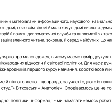
ння і взаємовплив
Міжнародні відносини»
льностей
нями студентів
ри МВіСН
ичними матеріалами інформаційного, наукового, навчально
відомі, не зовсім відомі й мало кому відомі вислови, думк
горій й понять дипломатичної служби та дипломатії як тако
зацікавленного читача, зокрема, й серед майбутніх, що на
улярно про маловідоме», в якому маємо намір друкуват
міжнародних відносин й світової політики. Для нас є дуж
жнародників першого курсу навчання, короткі ессе яки
е й підготовлено – щоправда, за участі одного із наши
 студії» Вітковським Анатолієм. Сподіваємось це не то
ародної політики, інформації – ми намагатимемось робит