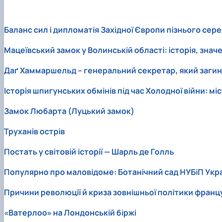
Баланс сил і дипломатія Західної Європи пізнього сер
Мацеївський замок у Волинській області: історія, знач
Даґ Хаммаршельд – генеральний секретар, який загин
Історія шпигунських обмінів під час Холодної війни: міс
Замок Любарта (Луцький замок)
Труханів острів
Постать у світовій історії — Шарль де Голль
Популярно про маловідоме: Ботанічний сад НУБіП Укр
Причини революції й криза зовнішньої політики француз
«Ватерлоо» на Лондонській біржі