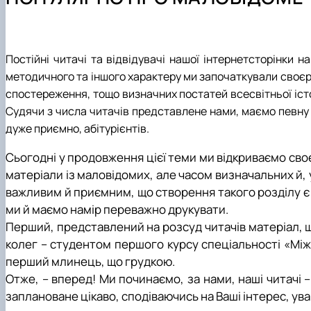
Наші випускники
Спеціальність В9 «Історія та археологія» - аспірантур
Робочі програми
Аспіранти кафедри
Міжнародні молодіжні студії
Міжнародна діяльність
Як стати бакалавром за спеціальностю С3 «Міжнародн
Навчально-методична робота кафедри МВіСН
Соціологічна навчально-науково-виробнича лаборато
Головне про дипломатію
Матеріально-технічна база
Як стати магістром за спеціальностю С3 «Міжнародні
Підвищення кваліфікації викладачів кафедри
Наукові студентські гуртки
Популярно про маловідоме
План розвитку кафедри
Чому НУБіП України – твій правильний вибір? «МІЖ
Практичне навчання
Стратегії МЗС України
Постійні читачі та відвідувачі нашої інтернетсторінки 
Часті запитання та відповіді
Культурно-виховна робота
методичного та іншого характеру ми започаткували своєрід
Підготовчі курси до НМТ
Цифрова бібліотека
спостереження, тощо визначних постатей всесвітньої істо
Подготовчі курси до ЄВІ
Сторінка магістра
Судячи з числа читачів представлене нами, маємо певну 
Підготовка до вступу в аспірантуру
Опитування
дуже приємно, абітурієнтів.
Правила прийому 2026
Скринька довіри
Сьогодні у продовження цієї теми ми відкриваємо сво
Контактні дані
матеріали із маловідомих, але часом визначальних й, у 
Профорієнтаційна діяльність
важливим й приємним, що створення такого розділу є 
ми й маємо намір переважно друкувати.
Перший, представлений на розсуд читачів матеріал, щ
колег – студентом першого курсу спеціальності «Міжна
перший млинець, що грудкою.
Отже, – вперед! Ми починаємо, за нами, наші читачі –
заплановане цікаво, сподіваючись на Ваші інтерес, ув