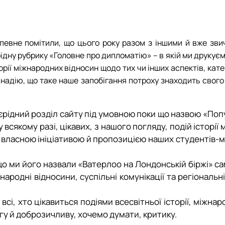
а
Договори про співпрацю, меморандуми
ВИПУСКНИКИ, які загинули за незалежність України
Популярно про маловідоме
Дипломатія та геополітика: співвідноше
ОПП ОС Бакалавр спеціальності «
Робочі програми для інших спеціа
і відносини»
рія
Запрошуємо до співпраці!
Головне про дипломатію
Інформація і політика
АКРЕДИТАЦІЯ
Вибіркові дисципліни за уподобан
 відносини»
Міжнародні молодіжні студії
HistoryEU
Електронні навчальні курси кафед
НАРОДНІ ВІДНОСИНИ» – ЦЕ ВАШ ШАН…
Стратегії МЗС України
Навчально-методичні матеріали
напевне помітили, що цього року разом з іншими й вже зв
ну рубрику «Головне про дипломатію» – в якій ми друкуємо 
рії міжнародних відносин щодо тих чи інших аспектів, кате
надію, що таке наше запобігання потроху знаходить свого 
єрідний розділ сайту під умовною поки що назвою «Поп
всякому разі, цікавих, з нашого погляду, подій історії 
власною ініціативою й пропозицією наших студентів-мі
о ми його назвали «Ватерлоо на Лондонській біржі» сам
родні відносини, суспільні комунікації та регіональні
 всі, хто цікавиться подіями всесвітньої історії, міжн
агу й доброзичливу, хочемо думати, критику.