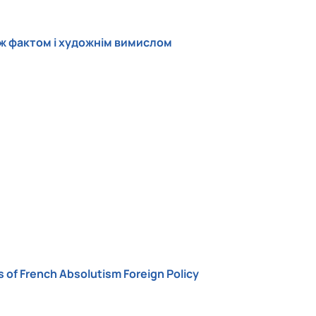
між фактом і художнім вимислом
of French Absolutism Foreign Policy