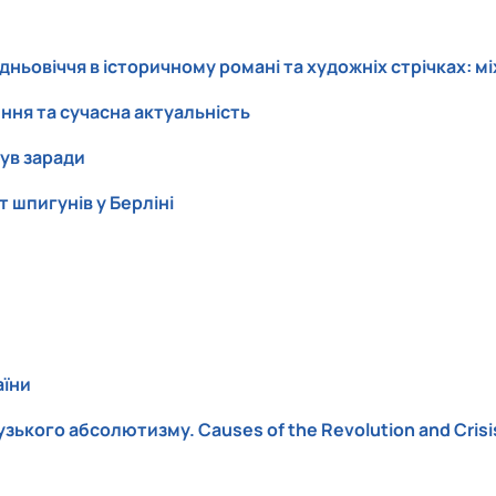
едньовіччя в історичному романі та художніх стрічках: 
ення та сучасна актуальність
ув заради
т шпигунів у Берліні
аїни
ького абсолютизму. Causes of the Revolution and Crisis 