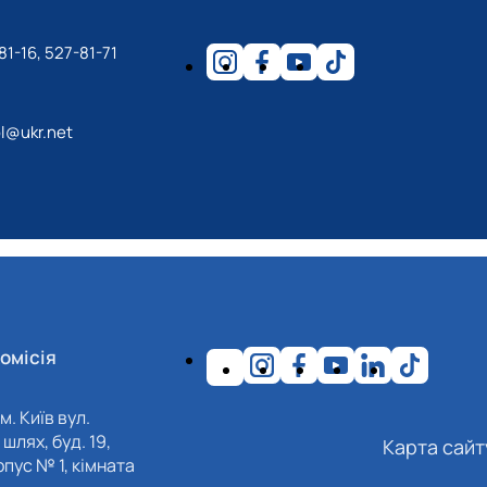
81-16, 527-81-71
l@ukr.net
омісія
м. Київ вул.
шлях, буд. 19,
Карта сайт
пус № 1, кімната