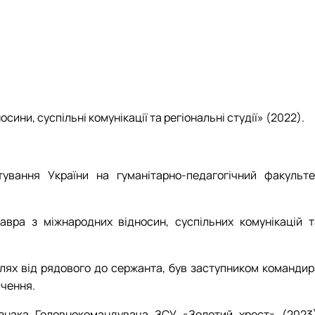
ння і взаємовплив
Міжнародні відносини»
льностей
нями студентів
ри МВіСН
ни, суспільні комунікації та регіональні студії» (2022).
тування України на гуманітарно-педагогічний факульте
авра з міжнародних відносин, суспільних комунікацій т
шлях від рядового до сержанта, був заступником командир
ачення.
знака Головнокомандувача ЗСУ «Золотий хрест» (2023)