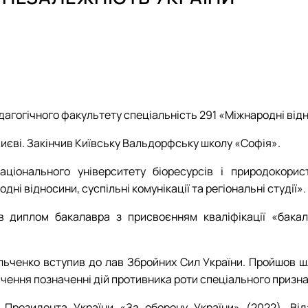
а
Договори про співпрацю, меморандуми
ВИПУСКНИКИ, які загинули за незалежність України
Популярно про маловідоме
Дипломатія та геополітика: співвідноше
ОПП ОС Бакалавр спеціальності «
Робочі програми для інших спеціа
і відносини»
рія
Запрошуємо до співпраці!
Головне про дипломатію
Інформація і політика
АКРЕДИТАЦІЯ
Вибіркові дисципліни за уподобан
 відносини»
Міжнародні молодіжні студії
HistoryEU
Електронні навчальні курси кафед
НАРОДНІ ВІДНОСИНИ» – ЦЕ ВАШ ШАН…
Стратегії МЗС України
Навчально-методичні матеріали
гогічного факультету спеціальність 291 «Міжнародні відноси
 Києві. Закінчив Київську Вальдорфську школу «Софія».
ціонального університету біоресурсів і природокорис
дні відносини, суспільні комунікації та регіональні студії».
в диплом бакалавра з присвоєнням кваліфікації «бакал
ильченко вступив до лав Збройних Сил України. Пройшов 
чення позначенні дій противника роти спеціального призн
Президента України «За оборону України» (2022), Від