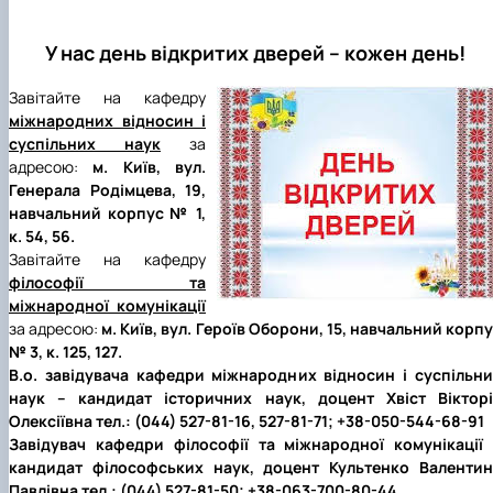
У нас день відкритих дверей – кожен день!
Завітайте на кафедру
міжнародних відносин і
суспільних наук
за
адресою:
м. Київ, вул.
Генерала Родімцева, 19,
навчальний корпус № 1,
к. 54, 56.
Завітайте на кафедру
філософії та
міжнародної комунікації
за адресою:
м. Київ, вул. Героїв Оборони, 15, навчальний корп
№ 3, к. 125, 127.
В.о. завідувача кафедри міжнародних відносин і суспільн
наук – кандидат історичних наук, доцент Хвіст Вікторі
Олексіївна
тел.: (044) 527-81-16, 527-81-71; +38-050-544-68-91
Завідувач кафедри філософії та міжнародної комунікації 
кандидат філософських наук,
доцент Культенко Валентин
Павлівна
тел.: (044) 527-81-50; +38-063-700-80-44