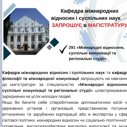
Підготовка до вступу в аспірантуру
Інформація і політика
Правила прийому 2026
HistoryEU
Контактні дані
Профорієнтаційна діяльність
Профорієнтаційна робота
Дні відкритих дверей
Кафедра міжнародних відносин і суспільних наук
та
кафедр
філософії та міжнародної комунікації
запрошують на навчанн
до магістратури за спеціальністю
«Міжнародні відносини
суспільні комунікації та регіональні студії»
цілеспрямовани
заряджених на успіх молодих людей.
Якщо Ви бачите себе співробітником дипломатичних місій 
державних установ і організацій, представником потужни
вітчизняних та зарубіжних корпорацій або ж експертом у сфе
світової політики, міжнародних відносин чи соціально-політично
управління, висококваліфіковані викладачі випускової та інш