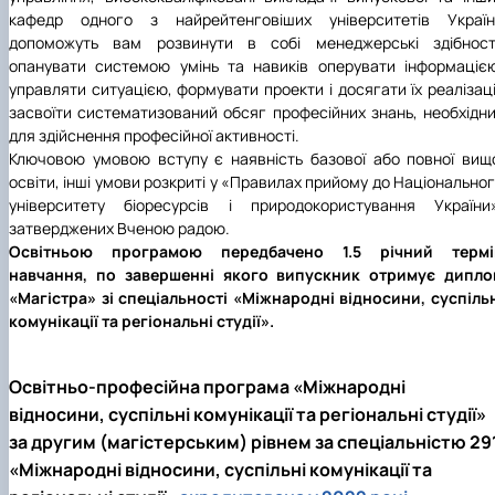
кафедр одного з найрейтенговіших університетів Україн
допоможуть вам розвинути в собі менеджерські здібності
опанувати системою умінь та навиків оперувати інформаціє
управляти ситуацією, формувати проекти і досягати їх реалізаці
засвоїти систематизований обсяг професійних знань, необхідн
для здійснення професійної активності.
Ключовою умовою вступу є наявність базової або повної вищ
освіти, інші умови розкриті у «Правилах прийому до Національно
університету біоресурсів і природокористування України»
затверджених Вченою радою.
Освітньою програмою передбачено 1.5 річний термі
навчання, по завершенні якого випускник отримує дипло
«Магістра» зі спеціальності «Міжнародні відносини, суспіль
комунікації та регіональні студії».
Освітньо-професійна програма «Міжнародні
відносини, суспільні комунікації та регіональні студії»
за другим (магістерським) рівнем за спеціальністю 29
«Міжнародні відносини, суспільні комунікації та