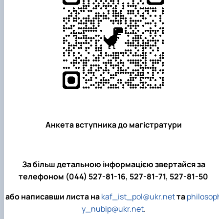
Анкета вступника до магістратури
За більш детальною інформацією звертайся
за
телефоном
(044) 527-81-16, 527-81-71, 527-81-50
або написавши листа на
kaf_ist_pol@ukr.net
та
philosop
y_nubip@ukr.net
.