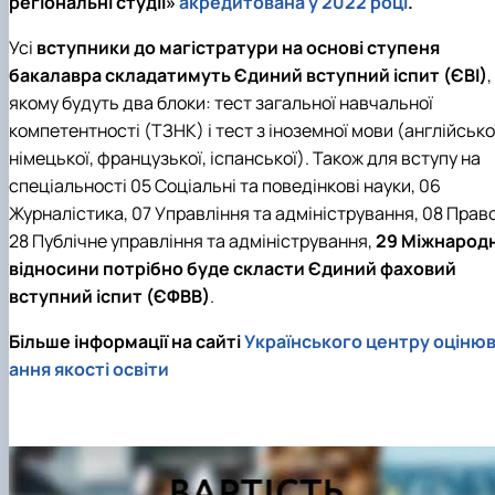
регіональні студії»
акредитована у 2022 році
.
Усі
вступники до магістратури на основі ступеня
бакалавра складатимуть Єдиний вступний іспит (ЄВІ)
,
якому будуть два блоки: тест загальної навчальної
компетентності (ТЗНК) і тест з іноземної мови (англійсько
німецької, французької, іспанської). Також для вступу на
спеціальності 05 Соціальні та поведінкові науки, 06
Журналістика, 07 Управління та адміністрування, 08 Право
28 Публічне управління та адміністрування,
29 Міжнародн
відносини потрібно буде скласти Єдиний фаховий
вступний іспит (ЄФВВ)
.
Більше інформації на сайті
Українського центру оціню
ання якості освіти