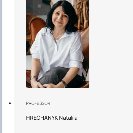
PROFESSOR
НRECHANYK Nataliіa