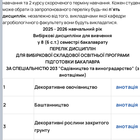
навчання та 2 курсу скороченого терміну навчання. Кожен студен
Кафедра рослинництва
може обрати із запропонованого переліку будь-які
п'ять
Кафедра садівництва ім. проф. В.Л. Симиренка
дисциплін
, незалежно від того, викладачами якої кафедри
Кафедра технології зберігання, переробки та
агробіологічного факультету вони будуть викладатися.
стандартизації продукції рослинницт…
2025 - 2026 навчальний рік
Вчена рада агробіологічного факультету
Вибіркові дисципліни для вивчення
Колегіальні органи
у 8 (6 с.т.) семестрі бакалаврату
Рада роботодавців агробіологічного
ПЕРЕЛІК ДИСЦИПЛІН
факультету
ДЛЯ ВИБІРКОВОЇ СКЛАДОВОЇ ОСВІТНЬОЇ ПРОГРАМИ
Рада аспірантів агробіологічного
ПІДГОТОВКИ БАКАЛАВРА
факультету
ЗА СПЕЦІАЛЬНІСТЮ 203 "Садівництво та виноградарство"
(з
Сенат студентської організації
анотаціями)
агробіологічного факультету
Рада молодих вчених НДІ рослинництва та
анотація
1
Декоративне овочівництво
ґрунтознавства агробіологічного факульт…
анотація
2
Баштанництво
Декоративні рослини закритого
анотація
3
грунту