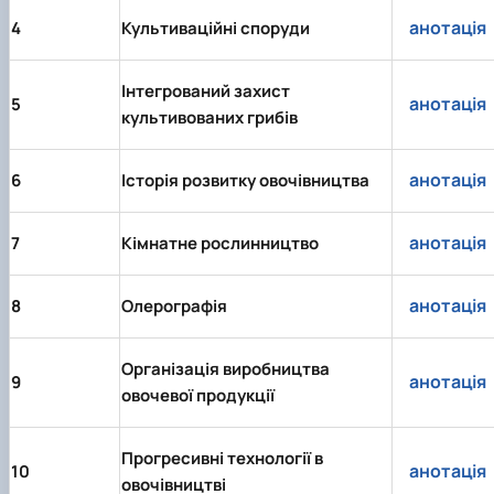
анотація
4
Культиваційні споруди
Інтегрований захист
анотація
5
культивованих грибів
анотація
6
Історія розвитку овочівництва
анотація
7
Кімнатне рослинництво
анотація
8
Олерографія
Організація виробництва
анотація
9
овочевої продукції
Прогресивні технології в
анотація
10
овочівництві