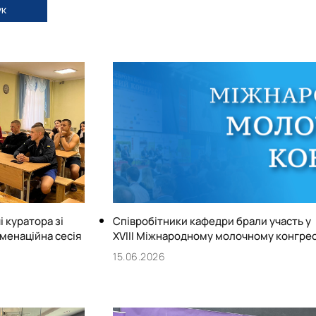
к
і куратора зі
Співробітники кафедри брали участь у
аменаційна сесія
XVIII Міжнародному молочному конгрес
15.06.2026