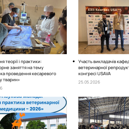
я теорії і практики:
Участь викладачів кафе
рне заняття на тему
ветеринарної репродукто
ка проведення кесаревого
конгресі USAVA
у тварин»
25.05.2026
26