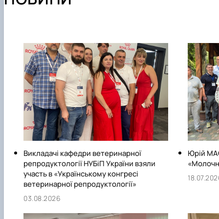
Керівництво та персонал
Проекти та гранти
Підручники, посібники, методичні вказівки
Мобільність
Прейскурант на послуги клініки кафедри
Структура (лабораторії, дослідницькі центри/групи)
Публікації
Контактна інформація
Аспіранти
Студентські наукові гуртки (СНГ)
Викладачі кафедри ветеринарної
Юрій МА
репродуктології НУБіП України взяли
«Молочна
участь в «Українському конгресі
18.07.20
ветеринарної репродуктології»
03.08.2026