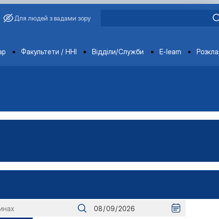
Для людей з вадами зору
ments
ар
Факультети / ННІ
Відділи/Служби
E-learn
Розкл