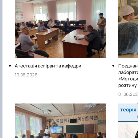
Атестація аспірантів кафедри
Поєднанн
лаборато
10.06.2026
«Методи
розтину 
01.06.20