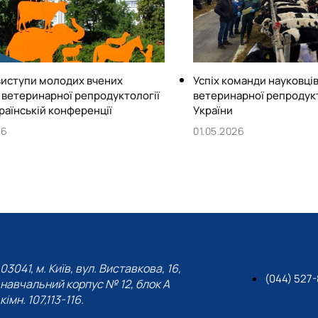
виступи молодих вчених
Успіх команди науковці
 ветеринарної репродуктології
ветеринарної репродукт
раїнській конференції
України
26
01.05.2026
03041, м. Київ, вул. Виставкова, 16,
(044) 527
навчальний корпус № 12, блок А
кімн. 107,113-116.