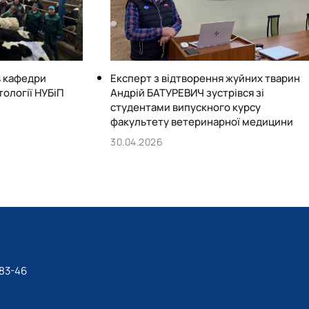
в кафедри
Експерт з відтворення жуйних тварин
ології НУБіП
Андрій БАТУРЕВИЧ зустрівся зі
студентами випускного курсу
факультету ветеринарної медицини
30.04.2026
-83-46