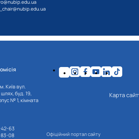
vo@nubip.edu.ua
_chair@nubip.edu.ua
омісія
м. Київ вул.
шлях, буд. 19,
Карта сайт
пус № 1, кімната
-42-63
Офіційний портал сайту
-83-08