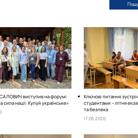
Фізіологія і патологія молочної залози
Пошу
САЛОВИЧ виступив на форумі
Ключові питання зустріч
 сила нації: Купуй українське»
студентами – літня екз
та безпека
26
17.06.2026