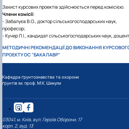
Захист курсових проектів здійснюється перед комісією.
Члени комісії:
- Забалуєв В.О., доктор сільськогосподарських наук,
професор;
- Кучер Л.І., кандидат сільськогосподарських наук, доцен
МЕТОДИЧНІ РЕКОМЕНДАЦІЇ ДО ВИКОНАННЯ КУРСОВОГ
ПРОЕКТУ ОС "БАКАЛАВР"
Кафедра ґрунтознавства та охорони
ґрунтів ім. проф. М.К. Шикули
03041, м. Київ, вул. Героїв Оборони, 17
корп. 2, ауд. 13