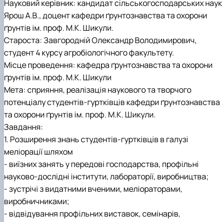
Науковий керівник: кандидат сільськогосподарських наук
Ярош А.В., доцент кафедри ґрунтознавства та охорони
ґрунтів ім. проф. М.К. Шикули.
Староста: Завгородній Олександр Володимирович,
студент 4 курсу агробіологічного факультету.
Місце проведення: кафедра ґрунтознавства та охорони
ґрунтів ім. проф. М.К. Шикули
Мета: сприяння, реалізація наукового та творчого
потенціалу студентів-гуртківців кафедри ґрунтознавства
та охорони ґрунтів ім. проф. М.К. Шикули.
Завдання:
1. Розширення знань студентів-гуртківців в галузі
меліорації шляхом
- виїзних занять у передові господарства, профільні
науково-дослідні інститути, лабораторії, виробництва;
- зустрічі з видатними вченими, меліораторами,
виробничниками;
- відвідування профільних виставок, семінарів,