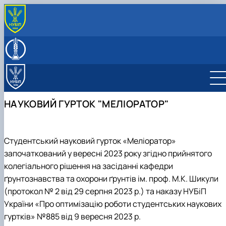
ПРО КАФЕДРУ
Історія кафедри
ОСВІТНІЙ ПРОЦЕС
Колектив кафедри
Історичний нарис
ОС "Бакалавр"
НАУКОВА ДІЯЛЬНІСТЬ
Музей грунтів
Наукова школа М.К. Шикули
ОС "Магістр"
Освітньо-професійна програма "Агрономія"
Наукові гуртки
Співпраця
Навчальні дисципліни
Методичні рекомендації до виконання
Освітньо-професійна програма "Охорона та
Наукові проекти кафедри
Науковий гурток "Грунтознавець"
НАУКОВИЙ ГУРТОК "МЕЛІОРАТОР"
Міжнародна співпраця
Навчальні практики
курсового проекту
технології відновлення грунтів"
Конференції і семінари
Науковий гурток "Меліоратор"
Наукова робота кафедри
Співпраця в межах України
Лабораторії кафедри
Виробнича практика
Виробнича практика
Науковий гурток "Біологія мікроорганізмів"
Профорієнтаційна робота
Методичні рекомендації
Навчальні лабораторії
Виховна робота
Тези магістрів спеціальності 201 "Агрономія
Навчально-наукові лабораторії
Студентський науковий гурток «Меліоратор»
Інструктаж з безпеки життєдіяльності учасників
ОПП "Агрохімія і грунтознавство"
Навчально-науково-виробничі лабораторії
започаткований у вересні 2023 року згідно прийнятого
освітнього процесу в умовах воєн…
Постерні презентації магістрів кафедри
колегіального рішення на засіданні кафедри
ґрунтознавства та охорони ґрунтів ім. проф. М.К. Шикули
(протокол № 2 від 29 серпня 2023 р.) та наказу НУБіП
України «Про оптимізацію роботи студентських наукових
гуртків» №885 від 9 вересня 2023 р.