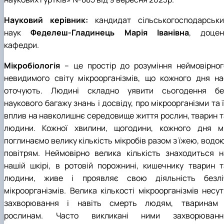
Науковий керівник:
кандидат сільськогосподарськи
наук
Феделеш-Гладинець Марія Іванівна
, доцен
кафедри.
Мікробіологія
– це простір до розуміння неймовірног
невидимого світу мікроорганізмів, що кожного дня на
оточують. Людині складно уявити сьогодення бе
наукового багажу знань і досвіду, про мікроорганізми та 
вплив на навколишнє середовище життя рослин, тварин т
людини. Кожної хвилини, щогодини, кожного дня м
поглинаємо велику кількість мікробів разом з їжею, водо
повітрям. Неймовірно велика кількість знаходиться н
нашій шкірі, в ротовій порожнині, кишечнику тварин т
людини, живе і проявляє свою діяльність безлі
мікроорганізмів. Велика кількості мікроорганізмів несут
захворювання і навіть смерть людям, тваринам 
рослинам. Часто викликані ними захворюванн