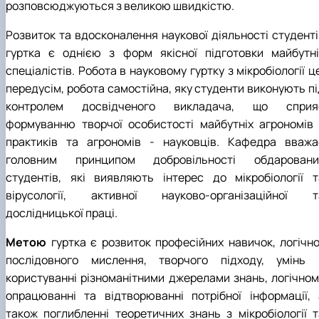
розповсюджуються з великою швидкістю.
Розвиток та вдосконалення наукової діяльності студенті
гуртка є однією з форм якісної підготовки майбутні
спеціалістів. Робота в науковому гуртку з мікробіології ц
передусім, робота самостійна, яку студенти виконують пі
контролем досвідченого викладача, що сприя
формуванню творчої особистості майбутніх агрономів 
практиків та агрономів - науковців. Кафедра вважа
головним принципом добровільності обдаровани
студентів, які виявляють інтерес до мікробіології т
вірусології, активної науково-організаційної т
дослідницької праці.
Метою
гуртка є розвиток професійних навичок, логічно
послідовного мислення, творчого підходу, умінь 
користуванні різноманітними джерелами знань, логічном
опрацюванні та відтворюванні потрібної інформації, 
також поглибленні теоретичних знань з мікробіології т