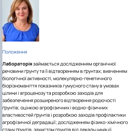
Положення
Лабораторія
займається дослідженням органічної
речовини ґрунту та її відтворенням в ґрунтах; вивченням
біологічної активності, молекулярно-генетичного
біорізноманіття показників гумусного стану в умовах
цілини і агроценозу та розробкою заходів для
забезпечення розширеного відтворення родючості
ґрунтів; оцінкою агрофізичних і водно-фізичних
властивостей ґрунтів і розробкою заходів профілактики
агрофізичної деградації; дослідженням фізико-хімічного
стану ґрунтів, захистом грунтів від декальцинації,