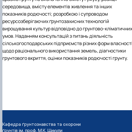
середовища, вмісту елементів живлення та інших
показників родючості; розробкою і супроводом
ресурсозберігаючих ґрунтозахисних технологій
вирощування культур відповідно до грунтово-кліматични
умов. Наданням консультацій з питань діяльність
сілськогосподарських підприємств різних форм власност
щодо раціонального використання земель, діагностики
грунтового вкриття, оцінки показників родючості грунту.
Кафедра ґрунтознавства та охорони
ґрунтів ім. проф. М.К. Шикули