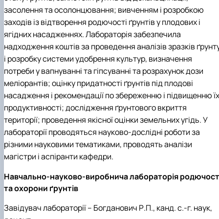
засолення та осолонцювання; вивченням і розробкою
заходів із відтворення родючості ґрунтів у плодових і
ягідних насадженнях. Лабораторія забезпечила
надходження коштів за проведення
аналізів зразків ґрунт
і розробку системи удобрення культур, визначення
потреби у вапнуванні та гіпсуванні та розрахунок дози
меліорантів; оцінку придатності ґрунтів під плодові
насадження і рекомендації по збереженню і підвищенню ї
продуктивності; дослідження ґрунтового вкриття
території; проведення якісної оцінки земельних угідь. У
лабораторії проводяться науково-дослідні роботи за
різними науковими тематиками, проводять аналізи
магістри і аспіранти кафедри.
Нaвчально-науково-виробнича лабораторія родючост
та охорони ґрунтів
Завідувач лабораторії – Богданович Р.П., канд. с.-г. наук,