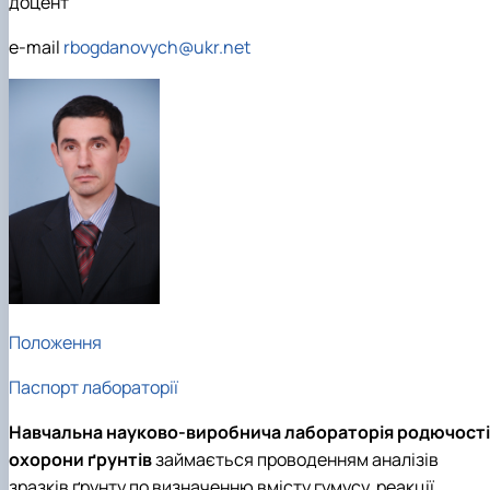
доцент
e-mail
rbogdanovych@ukr.net
Положення
Паспорт лабораторії
Навчальна науково-виробнича лабораторія родючості 
охорони ґрунтів
займається
проводенням аналізів
зразків ґрунту по визначенню вмісту гумусу, реакції