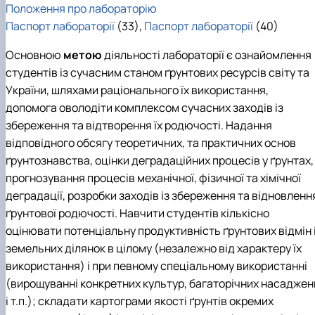
Положення про лабораторію
Паспорт лабораторії
(33),
Паспорт лабораторії
(40)
Основною
метою
діяльності лабораторії є ознайомлення
студентів із сучасним станом ґрунтових ресурсів світу та
України, шляхами раціонального їх використання,
допомога оволодіти комплексом сучасних заходів із
збереження та відтворення їх родючості. Надання
відповідного обсягу теоретичних, та практичних основ
ґрунтознавства, оцінки деградаційних процесів у ґрунтах,
прогнозування процесів механічної, фізичної та хімічної
деградації, розробки заходів із збереження та відновленн
ґрунтової родючості. Навчити студентів кількісно
оцінювати потенціальну продуктивність ґрунтових відмін 
земельних ділянок в цілому (незалежно від характеру їх
використання) і при певному спеціальному використанні
(вирощуванні конкретних культур, багаторічних насаджен
і т.п.); складати картограми якості ґрунтів окремих