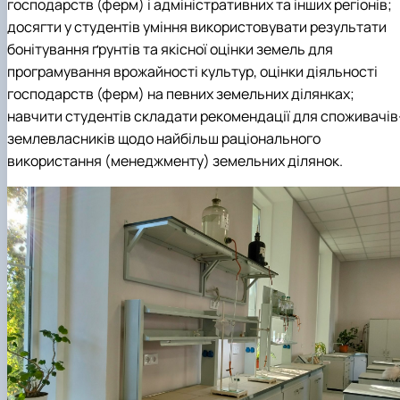
господарств (ферм) і адміністративних та інших регіонів;
досягти у студентів уміння використовувати результати
бонітування ґрунтів та якісної оцінки земель для
програмування врожайності культур, оцінки діяльності
господарств (ферм) на певних земельних ділянках;
навчити студентів складати рекомендації для споживачів
землевласників щодо найбільш раціонального
використання (менеджменту) земельних ділянок.