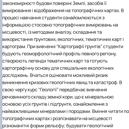
закономірності будови поверхні Землі, засобів її
вимірювання і відображення на топографічних картах. В
процесі навчання студенти ознайомлюються з
інформацією стосовно топографічних вимірювань на
місцевості, із методами аналізу, складання та
використання ґрунтових, екологічних, тематичних карт і
картограм. При вивченні “Картографії грунтів” студенти
будують геоморфологічний профіль певного регіону,
створюють легенди тематичних карт та готують
картографічну основу для спеціальних екологічних
досліджень. Вчаться оцінювати можливий ризик
виникнення кризових геологічних явищ та катастроф. В
свою чергу курс “Геології” передбачає вивчення
речовинного складу земної кори, що є мінеральною
основою усіх ґрунтів і підґрунтя, ознайомлення з
найважливішими мінералами і породами. Вміння читати по
топографічних картах і розпізнавати на місцевості
різноманітні форми рельєфу; будувати геологічний