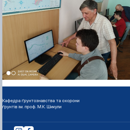
Кафедра ґрунтознавства та охорони
ґрунтів ім. проф. М.К. Шикули