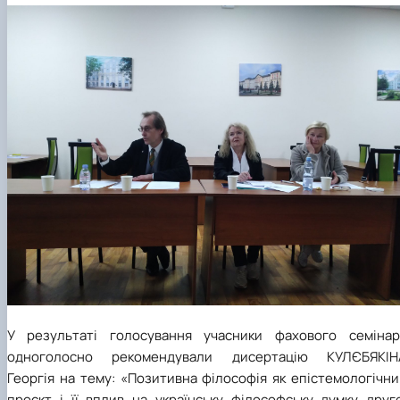
У результаті голосування учасники фахового семінар
одноголосно рекомендували дисертацію КУЛЄБЯКІН
Георгія на тему: «Позитивна філософія як епістемологічн
проєкт і її вплив на українську філософську думку друго