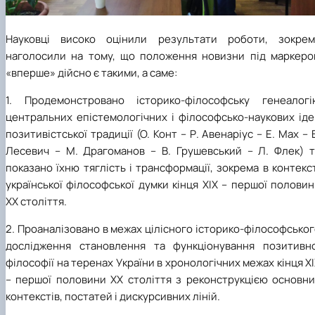
Науковці високо оцінили результати роботи, зокрем
наголосили на тому, що положення новизни під маркеро
«вперше» дійсно є такими, а саме:
1. Продемонстровано історико-філософську генеалогі
центральних епістемологічних і філософсько-наукових іде
позитивістської традиції (О. Конт – Р. Авенаріус – Е. Мах – 
Лесевич – М. Драгоманов – В. Грушевський – Л. Флек) т
показано їхню тяглість і трансформації, зокрема в контекс
української філософської думки кінця ХІХ – першої полови
ХХ століття.
2. Проаналізовано в межах цілісного історико-філософсько
дослідження становлення та функціонування позитивно
філософії на теренах України в хронологічних межах кінця Х
– першої половини ХХ століття з реконструкцією основни
контекстів, постатей і дискурсивних ліній.