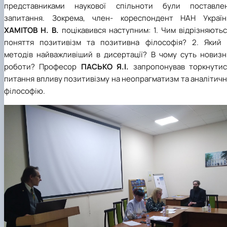
представниками наукової спільноти були поставлен
запитання. Зокрема, член- кореспондент НАН Україн
ХАМІТОВ Н. В.
поцікавився наступним: 1. Чим відрізняють
поняття позитивізм та позитивна філософія? 2. Який 
методів найважливіший в дисертації? В чому суть новизн
роботи? Професор
ПАСЬКО Я.І.
запропонував торкнутис
питання впливу позитивізму на неопрагматизм та аналітич
філософію.