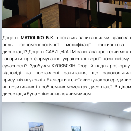
Доцент
МАТЮШКО Б.К.
поставив запитання: чи врахован
роль феноменологічної модифікації кантиантсва 
дисертації? Доцент САВИЦЬКА І.М запитала про те: чи мож
говорити про формування української версії позитивізму 
сучасності? Здобувач КУЛЄБЯКІН Георгій надав розгорнут
відповіді на поставлені запитання, що задовольнил
присутніх науковців. Експерти в своїх виступах зосередили
на позитивних і проблемних моментах дисертації. В цілом
дисертація була оцінена належним чином.