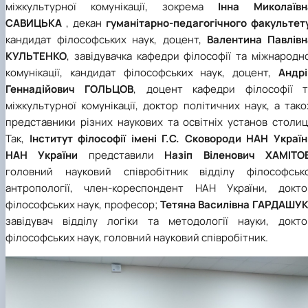
міжкультурної комунікації, зокрема
Інна Миколаївн
САВИЦЬКА
, декан
гуманітарно-педагогічного факультет
кандидат філософських наук, доцент,
Валентина Павлівн
КУЛЬТЕНКО
, завідувачка кафедри філософії та міжнародн
комунікації, кандидат філософських наук, доцент,
Андрі
Геннадійович ГОЛЬЦОВ
, доцент кафедри філософії т
міжкультурної комунікації, доктор політичних наук, а так
представники різних наукових та освітніх установ столиц
Так,
Інститут філософії імені Г.С. Сковороди НАН Україн
НАН України
представили
Назіп Віленович ХАМІТО
головний науковий співробітник відділу філософсько
антропології, член-кореспондент НАН України, докто
філософських наук, професор;
Тетяна Василівна ГАРДАШУ
завідувач відділу логіки та методології науки, докто
філософських наук, головний науковий співробітник.