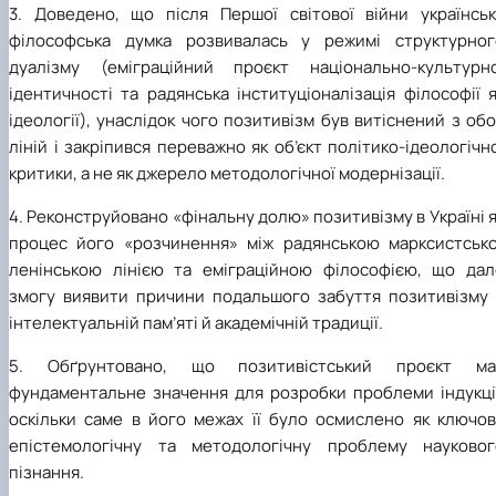
3. Доведено, що після Першої світової війни українськ
філософська думка розвивалась у режимі структурног
дуалізму (еміграційний проєкт національно-культурно
ідентичності та радянська інституціоналізація філософії 
ідеології), унаслідок чого позитивізм був витіснений з об
ліній і закріпився переважно як об’єкт політико-ідеологічн
критики, а не як джерело методологічної модернізації.
4. Реконструйовано «фінальну долю» позитивізму в Україні 
процес його «розчинення» між радянською марксистсько
ленінською лінією та еміграційною філософією, що дал
змогу виявити причини подальшого забуття позитивізму 
інтелектуальній пам’яті й академічній традиції.
5. Обґрунтовано, що позитивістський проєкт ма
фундаментальне значення для розробки проблеми індукції
оскільки саме в його межах її було осмислено як ключов
епістемологічну та методологічну проблему науковог
пізнання.