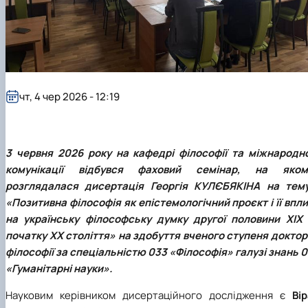
клуб»
Науковий гурток «Філософські проблеми
міжособистісної та міжгрупової комунікаці…
Науковий гурток «Історія держави і права
України»
чт, 4 чер 2026 - 12:19
3 червня 2026 року на кафедрі філософії та міжнародно
комунікації відбувся фаховий семінар, на яком
розглядалася дисертація Георгія КУЛЄБЯКІНА на тему
«Позитивна філософія як епістемологічний проєкт і її впл
на українську філософську думку другої половини XIX 
початку XX століття» на здобуття вченого ступеня доктор
філософії за спеціальністю 033 «Філософія» галузі знань 
«Гуманітарні науки».
Науковим керівником дисертаційного дослідження є
Вір