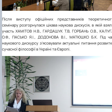
Після виступу офіційних представників теоретичног
семінару розгорнулася цікава наукова дискусія, в якій взя
участь ХАМІТОВ Н.В., ГАРДАШУК Т.В, ГОРБАНЬ О.В., КАЛУГ
О.Ф., ПАСЬКО Я.І., ДОДОНОВА В.І., МАТЮШКО Б.К. Під ча
наукового дискурсу з’ясовували актуальні питання розвит
сучасної філософії в Україні та Європі.