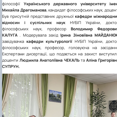
філософії
Українського державного університету імен
Михайла Драгоманова
, кандидат філософських наук, доцен
Був присутній представник дружньої
кафедри міжнародни
відносин і суспільних наук
НУБІП України, докто
філософських наук, професор
Володимир Федорови
КАЛУГА
. Модерувала захід
Ірина Зіновіївна МАЙДАНЮ
завідувачка
кафедри культурології
НУБІП України, докто
філософських наук, професор, головуюча на засіданні
Експертами дисертації, що подається на захист виступил
доценти
Людмила Анатоліївна ЧЕКАЛЬ
та
Аліна Григорів
СУПРУН.