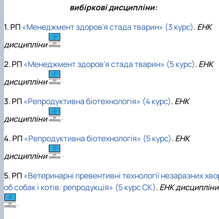
вибіркові дисципліни:
1. РП
«Менеджмент здоров'я стада тварин» (3 курс)
.
ЕНК
дисципліни
2. РП
«Менеджмент здоров'я стада тварин» (5 курс)
.
ЕНК
дисципліни
3. РП
«Репродуктивна біотехнологія» (4 курс)
.
ЕНК
дисципліни
4. РП
«Репродуктивна біотехнологія» (5 курс)
.
ЕНК
дисципліни
5. РП
«Ветеринарні превентивні технології незаразних хво
об собак і котів: репродукція» (5 курс СК)
.
ЕНК дисципліни