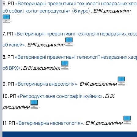
6. РП
«Ветеринарні превентивні технології незаразних хво
об собак і котів: репродукція» (6 курс)
.
ЕНК дисципліни
7. РП
«Ветеринарні превентивні технології незаразних хво
об коней»
.
ЕНК дисципліни
8. РП
«Ветеринарні превентивні технології незаразних хво
об ВРХ»
.
ЕНК дисципліни
9. РП
«Ветеринарна андрологія»
.
ЕНК дисципліни
10. РП
«Репродуктивна сонографія жуйних»
.
ЕНК
дисципліни
11. РП
«Ветеринарна неонатологія»
.
ЕНК дисципліни