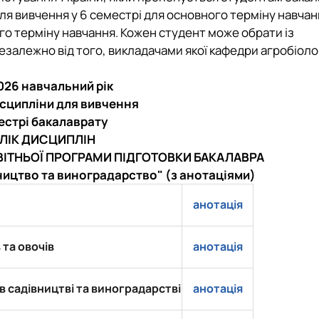
ля вивчення у 6 семестрі для основного терміну навчан
го терміну навчання. Кожен студент може обрати із
незалежно від того, викладачами якої кафедри агробіоло
тизації продукції рослинницт…
2026 навчальний рік
исципліни для вивчення
местрі бакалаврату
ЛІК ДИСЦИПЛІН
ВІТНЬОЇ ПРОГРАМИ
ПІДГОТОВКИ БАКАЛАВРА
ництво та виноградарство"
(з анотаціями)
анотація
та овочів
анотація
 садівництві та виноградарстві
анотація