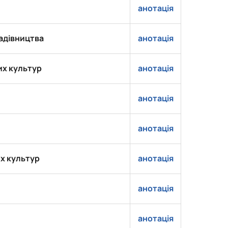
анотація
адівництва
анотація
их культур
анотація
анотація
анотація
х культур
анотація
анотація
анотація