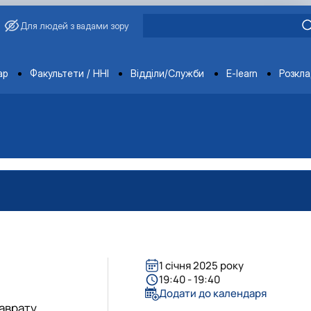
Для людей з вадами зору
ments
ар
Факультети / ННІ
Відділи/Служби
E-learn
Розкл
агробіологічного факультету
обіологічного факультету
організації агробіологічного факультету
х НДІ рослинництва та ґрунтознавства агробіологічного факу
1 січня 2025 року
19:40 - 19:40
Додати до календаря
лаврату