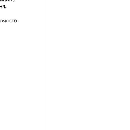
ня.
гічного