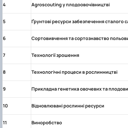
4
Agroscouting у плодоовочівництві
5
Ґрунтові ресурси забезпечення сталого с
6
Сортовивчення та сортознавство польов
7
Технології зрошення
8
Технологічні процеси в рослинництві
9
Прикладна генетика овочевих та плодови
10
Відновлювані рослинні ресурси
11
Виноробство