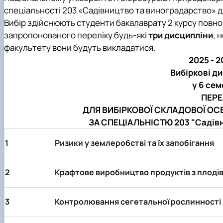
Кафедра землеробства та гербології
спеціальності 203 «Садівництво та виноградарство» д
Кафедра овочівництва і закритого грунту
Вибір здійснюють студенти бакалаврату 2 курсу повно
Кафедра рослинництва
запропонованого переліку будь-які
три дисципліни
, 
Кафедра садівництва ім. проф. В.Л. Симиренка
факультету вони будуть викладатися.
Кафедра технології зберігання, переробки та стандар
2025 - 
Вчена рада агробіологічного факультету
Вибіркові д
Колегіальні органи
у 6 се
ПЕРЕ
ДЛЯ ВИБІРКОВОЇ СКЛАДОВОЇ ОС
ЗА СПЕЦІАЛЬНІСТЮ 203 "Садів
1
Ризики у землеробстві та їх запобігання
2
Крафтове виробництво продуктів з плодів 
3
Контролювання сегетальної рослинності в