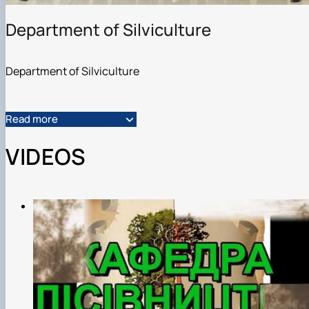
Пожежна ситуація в Україні за даними ЗМІ
Проєкти
Department of Silviculture
Прес-релізи
Виступи в ЗМІ
Контакти
Department of Silviculture
Read more
VIDEOS