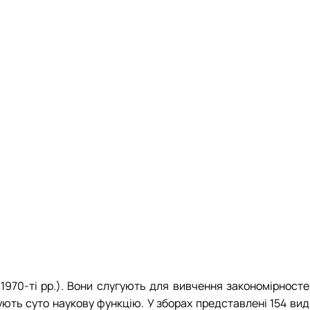
(1970-ті рр.). Вони слугують для вивчення закономірност
ують суто наукову функцію. У зборах представлені 154 вид