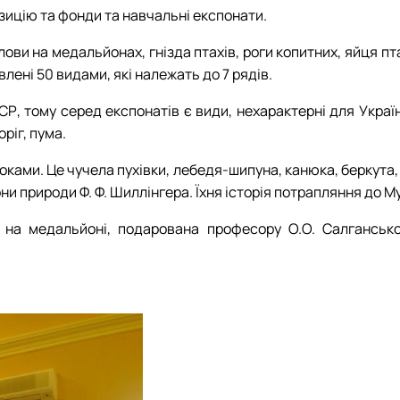
зицію та фонди та навчальні експонати.
олови на медальйонах, гнізда птахів, роги копитних, яйця 
влені 50 видами, які належать до 7 рядів.
, тому серед експонатів є види, нехарактерні для України
ріг, пума.
оками. Це чучела пухівки, лебедя-шипуна, канюка, беркута, 
ни природи Ф. Ф. Шиллінгера. Їхня історія потрапляння до 
на медальйоні, подарована професору О.О. Салганськом