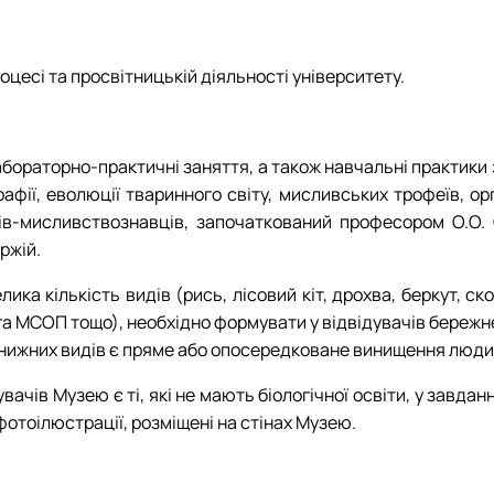
цесі та просвітницькій діяльності університету.
бораторно-практичні заняття, а також навчальні практики з
афії, еволюції тваринного світу, мисливських трофеїв, орг
ів-мисливствознавців, започаткований професором О.О. 
ржій.
ка кількість видів (рись, лісовий кіт, дрохва, беркут, ск
га МСОП тощо), необхідно формувати у відвідувачів бережн
нижних видів є пряме або опосередковане винищення люд
увачів Музею є ті, які не мають біологічної освіти, у зав
фотоілюстрації, розміщені на стінах Музею.