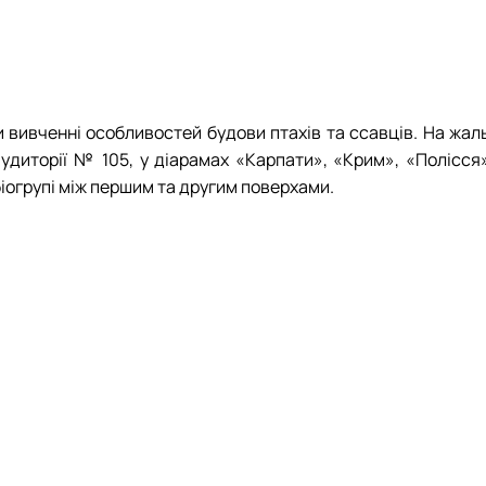
и вивченні особливостей будови птахів та ссавців. На жал
диторії № 105, у діарамах «Карпати», «Крим», «Полісся»
біогрупі між першим та другим поверхами.