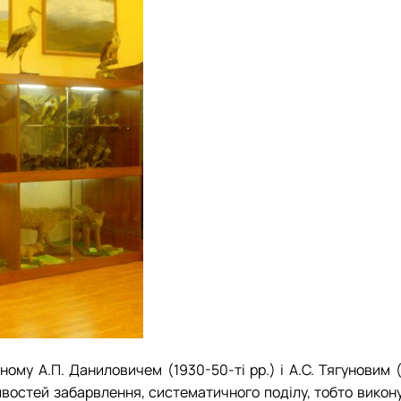
ному А.П. Даниловичем (1930-50-ті рр.) і А.С. Тягуновим 
ивостей забарвлення, систематичного поділу, тобто викон