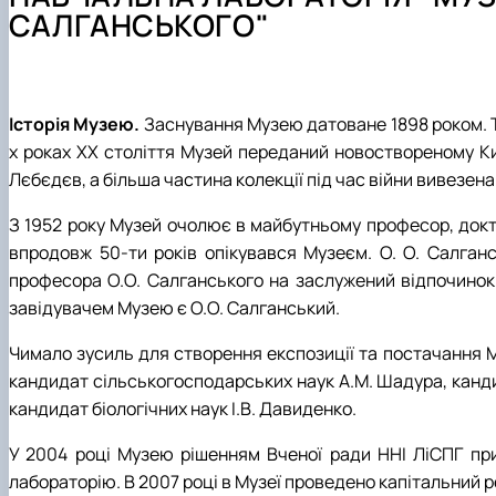
Склад кафедри
Виробничі практики
Публікації
Партнери
САЛГАНСЬКОГО"
Підручники, навчальні посібники, монографії
Історія Музею.
Заснування Музею датоване 1898 роком. То
х роках ХХ століття Музей переданий новоствореному К
Лєбєдєв, а більша частина колекції під час війни вивезена
З 1952 року Музей очолює в майбутньому професор, докт
впродовж 50-ти років опікувався Музеєм. О. О. Салганс
професора О.О. Салганського на заслужений відпочинок Му
завідувачем Музею є О.О. Салганський.
Чимало зусиль для створення експозиції та постачання М
кандидат сільськогосподарських наук А.М. Шадура, кандид
кандидат біологічних наук І.В. Давиденко.
У 2004 році Музею рішенням Вченої ради ННІ ЛіСПГ при
лабораторію. В 2007 році в Музеї проведено капітальний 