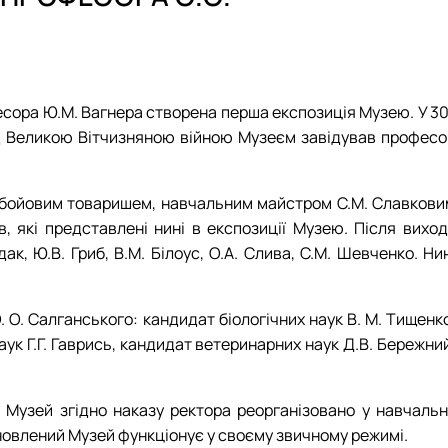
і
кого"
есора Ю.М. Вагнера створена перша експозиція Музею. У 3
ед Великою Вітчизняною війною Музеєм завідував професо
їм бойовим товаришем, навчальним майстром С.М. Славкови
, які представлені нині в експозиції Музею. Після виход
І
, Ю.В. Гриб, В.М. Білоус, О.А. Слива, С.М. Шевченко. Нин
О. Салганського: кандидат біологічних наук В. М. Тищенко
ук Г.Г. Гаврись, кандидат ветеринарних наук Д.В. Бережни
 Музей згідно наказу ректора реорганізовано у навчальн
оновлений Музей функціонує у своєму звичному режимі.