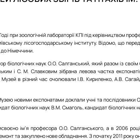
НЛ "Інженерно-технічного забезпечення лісового комплексу"
Пам’яті Володимира Кореня
НЛ "Лісознавства та лісівництва"
Моніторинг ландшафтних пожеж в Україн
НЛ "Музей лісових звірів та птахів ім. професора О.О. Салгансь
Діяльність REEFMC
НЛ "Патології лісу ім. професора А.В. Цилюрика"
Лісопожежні школи
ННВЛ "Загального лісівництва та охорони лісу"
Міжнародні стандарти з гасіння пожеж
ді при зоологічній лабораторії КПІ під керівництвом проф
Пожежне законодавство
иївському лісогосподарському інституту. Відомо, що пер
Публікації
 до Німеччини.
Конференції та семінари
ор біологічних наук О.О. Салганський, який разом із сво
Корисні посилання
ьким і С. М. Славковим зібрана левова частка експонатів
Пожежна ситуація в Україні за даними ЗМ
зей в різний час очолювали І.В. Кириленко, А.В. Сагайдак
Проєкти
Прес-релізи
Виступи в ЗМІ
узею новими експонатами доклали учні та послідовники О. 
Контакти
ат біологічних наук В.М. Смаголь, кандидат біологічних на
своєно ім’я професора О.О. Салганського, а в 2006 році
ремонт та закуплено нове обладнання. З початку 2011 року 