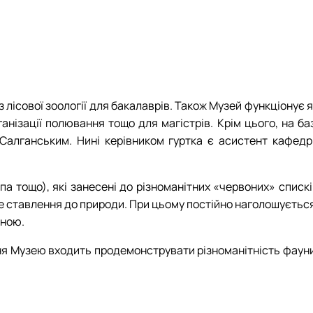
 лісової зоології для бакалаврів. Також Музей функціонує 
анізації полювання тощо для магістрів. Крім цього, на ба
Салганським. Нині керівником гуртка є асистент кафедр
опа тощо), які занесені до різноманітних «червоних» списк
е ставлення до природи. При цьому постійно наголошується
иною.
дання Музею входить продемонструвати різноманітність фаун