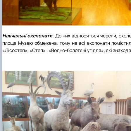
Навчальні експонати.
До них відносяться черепи, скелет
площа Музею обмежена, тому не всі експонати помістили
«Лісостеп», «Степ» і «Водно-болотяні угіддя», які знаходя