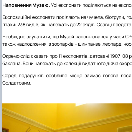
Наповнення Музею.
Усі експонати поділяються на експо
Експозиційні експонати поділяють на чучела, біогрупи, г
птахи: 238 видів, які належать до 22 рядів. Ссавці предста
Необхідно зауважити, що Музей наповнювався у часи СРСР
також надходження із зоопарків – шимпанзе, леопард, носо
Окремо слід сказати про 11 експонатів, датовані 1907-08 р
баклана. Вони належать до колекції видатного діяча охоро
Серед подарунків особливе місце займає голова лося 
Солдатовим.