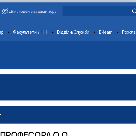
Для людей з вадами зору
ments
ар
Факультети / ННІ
Відділи/Служби
E-learn
Розкл
 ПРОФЕСОРА О.О.