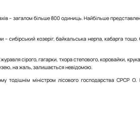
птахів – загалом більше 800 одиниць. Найбільше представле
 – сибірський козеріг, байкальська нерпа, кабарга тощо. 
журавля сірого, гагарки, тхора степового, коровайки, крука
Музею, на жаль, залишається невідомою.
у тодішнім міністром лісового господарства СРСР О. Г