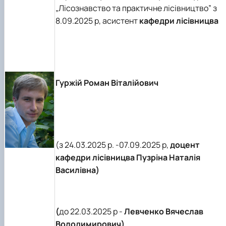
Пожежна ситуація в Україні за даними ЗМІ
„Лісознавство та практичне лісівництво” з
Проєкти
8.09.2025 р, асистент
кафедри лісівницва
Прес-релізи
Виступи в ЗМІ
Контакти
Гуржій Роман Віталійович
(з 24.03.2025 р. -07.09.2025 р,
доцент
кафедри лісівницва Пузріна Наталія
Василівна)
(
до 22.03.2025 р -
Левченко Вячеслав
Володимирович)