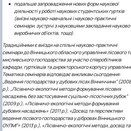
подальше запровадження нових форм наукової
діяльності у роботі наукових студентських гуртків
(виїзні науково-навчальні і науково-практичні
семінари, зустрічі з науковцями закладання науково
виробничих об'єктів, тощо).
Традиційними є виїзди на спільні науково-практичні
семінари до Вінницького обласного управління лісового т
мисливського господарства за участю співробітників
кафедри, гуртківців та директорського корпусу управлінн
Тематика семінарів відповідає викликам сьогодення:
„Ведення господарства у дубових лісах Вінниччини” (200
р.), „Лісівничо-екологічні методи формування лісових
насаджень без застосування суцільно-лісосічних рубок”
(2009 р.), «Лісівничо-екологічні методи формування
дубових насаджень» (2011 р.), «Досвід та перспективи
ведення лісового господарства у дібровах Вінницького
ОУЛМГ» (2013 р.), «Лісівничо-екологічні методи, досвід та