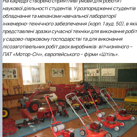
На кафедрі створено сприятливі умови для роботи і
наукової діяльності студентів. У розпорядженні студентів
обладнання та механізми навчальної лабораторії
інженерно-технічного забезпечення (корп. 1 ауд. 50), в які
представлені зразки сучасної техніки для виконання робіт
у садово-парковому господарстві та для виконання
лісозаготівельних робіт двох виробників: вітчизняного –
ПАТ «Мотор-Січ», європейського – фірми «Штіль».