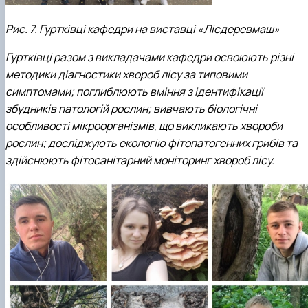
Рис. 7. Гуртківці кафедри на виставці «Лісдеревмаш»
Гуртківці разом з викладачами кафедри освоюють різні
методики діагностики хвороб лісу за типовими
симптомами; поглиблюють вміння з ідентифікації
збудників патологій рослин; вивчають біологічні
особливості мікроорганізмів, що викликають хвороби
рослин; досліджують екологію фітопатогенних грибів та
здійснюють фітосанітарний моніторинг хвороб лісу.