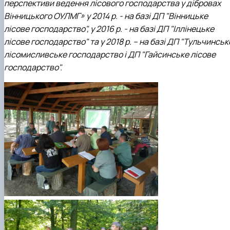
перспективи ведення лісового господарства у дібровах
Вінницького ОУЛМГ» у 2014 р. - на базі ДП "Вінницьке
лісове господарство", у 2016 р. - на базі ДП "Іллінецьке
лісове господарство" та у 2018 р. – на базі ДП "Тульчинськ
лісомисливське господарство і ДП "Гайсинське лісове
господарство".