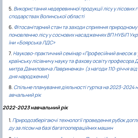
Використання недеревинної продукції лісу у лісових г
сподарствах Волинської області
Фітосанітарний стан та заходи сприяння природному
поновленню лісу у соснових насадженнях ВП НУБіП Укр
їни «Боярська ЛДС»
Науково-практичний семінар «Професійний внесок в 
країнську лісівничу науку та фахову освіту професора 
митра Даниловича Лавриненка» (з нагоди 110-річчя від
дня народження)
Спільне планування діяльності гуртка на 2023-2024 н
авчальний рік
2022-2023 навчальний рік
Природозберігаючі технології проведення рубок догл
ду за лісом на базі багатоопераційних машин