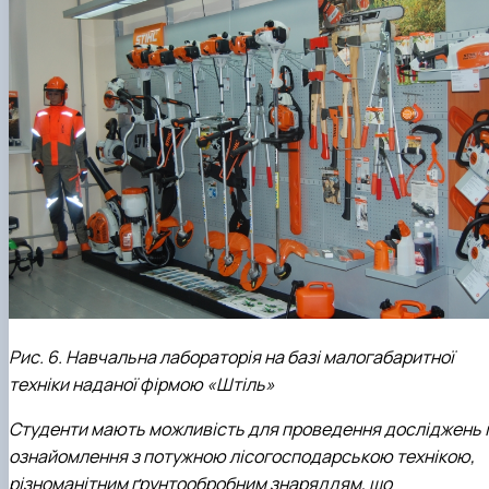
Рис. 6. Навчальна лабораторія на базі малогабаритної
техніки наданої фірмою «Штіль»
Студенти мають можливість для проведення досліджень і
ознайомлення з потужною лісогосподарською технікою,
різноманітним ґрунтообробним знаряддям, що