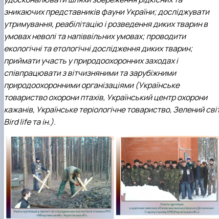
зникаючих представників фауни України; досліджувати
утримування, реабілітацію і розведення диких тварин в
умовах неволі та напіввільних умовах; проводити
екологічні та етологічні дослідження диких тварин;
приймати участь у природоохоронних заходах і
співпрацювати з вітчизняними та зарубіжними
природоохоронними організаціями (Українське
товариство охорони птахів, Український центр охорони
кажанів, Українське теріологічне товариство, Зелений світ
Bird life та ін.).