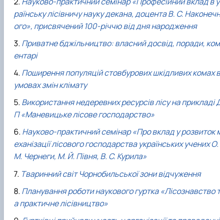
Науково-практичний семінар «Професійний вклад в у
раїнську лісівничу науку декана, доцента В. С. Наконеч
ого», присвячений 100-річчю від дня народження
Приватне бджільництво: власний досвід, поради, ком
ентарі
Поширення популяцій стовбурових шкідливих комах 
умовах змін клімату
Використання недеревних ресурсів лісу на прикладі 
П «Маневицьке лісове господарство»
Науково-практичний семінар «Про вклад у розвиток 
еханізації лісового господарства українських учених О.
М. Чернеги, М. Й. Півня, В. С. Курила»
Тваринний світ Чорнобильської зони відчуження
Планування роботи наукового гуртка «Лісознавство 
а практичне лісівництво»