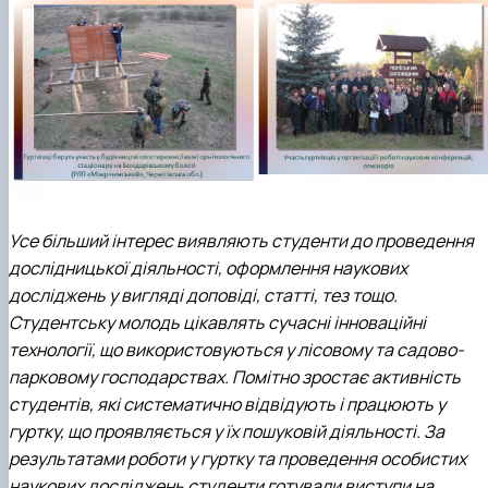
Усе більший інтерес виявляють студенти до проведення
дослідницької діяльності, оформлення наукових
досліджень у вигляді доповіді, статті, тез тощо.
Студентську молодь цікавлять сучасні інноваційні
технології, що використовуються у лісовому та садово-
парковому господарствах. Помітно зростає активність
студентів, які систематично відвідують і працюють у
гуртку, що проявляється у їх пошуковій діяльності. За
результатами роботи у гуртку та проведення особистих
наукових досліджень студенти готували виступи на