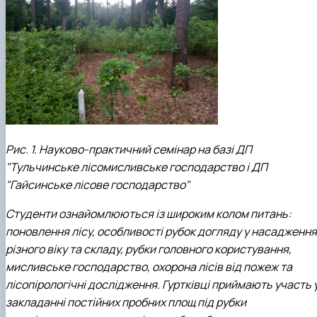
Рис. 1. Науково-практичний семінар на базі
ДП
"Тульчинське лісомисливське господарство і ДП
"Гайсинське лісове господарство"
Студенти ознайомлюються із широким колом питань:
поновлення лісу, особливості рубок догляду у насадження
різного віку та складу, рубки головного користування,
мисливське господарство, охорона лісів від пожеж та
лісопірологічні дослідження. Гуртківці приймають участь 
закладанні постійних пробних площ під рубки