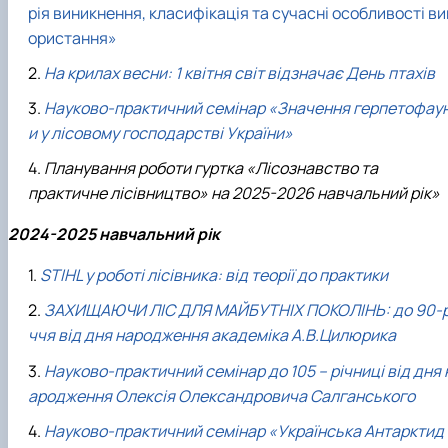
рія виникнення, класифікація та сучасні особливості ви
ористання»
На крилах весни: 1 квітня світ відзначає День птахів
Науково-практичний семінар «
Значення герпетофау
и у лісовому господарстві України
»
Планування роботи гуртка «Лісознавство та
практичне лісівництво» на 2025-2026 навчальний рік»
2024-2025 навчальний рік
STIHL у роботі лісівника: від теорії до практики
ЗАХИЩАЮЧИ ЛІС ДЛЯ МАЙБУТНІХ ПОКОЛІНЬ: до 90-р
ччя від дня народження академіка А.В.Цилюрика
Науково-практичний семінар до 105 – річниці від дня 
ародження Олексія Олександровича Салганського
Науково-практичний семінар «Українська Антарктид