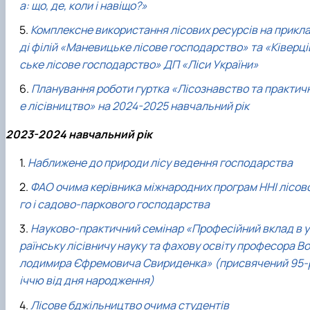
а: що, де, коли і навіщо?»
Комплексне використання лісових ресурсів на прикл
ді філій «Маневицьке лісове господарство» та «Ківерці
ське лісове господарство» ДП «Ліси України»
Планування роботи гуртка «Лісознавство та практич
е лісівництво» на 2024-2025 навчальний рік
2023-2024 навчальний рік
Наближене до природи лісу ведення господарства
ФAO очима керівника міжнародних програм ННІ лісов
го і садово-паркового господарства
Науково-практичний семінар «Професійний вклад в у
раїнську лісівничу науку та фахову освіту професора Во
лодимира Єфремовича Свириденка» (присвячений 95-
іччю від дня народження)
Лісове бджільництво очима студентів