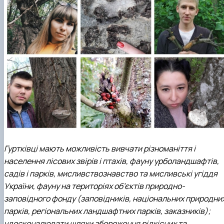
Гуртківці мають можливість вивчати різноманіття і
населення лісових звірів і птахів, фауну урболандшафтів,
садів і парків, мисливствознавство та мисливські угіддя
України, фауну на територіях об’єктів природно-
заповідного фонду (заповідників, національних природни
парків, регіональних ландшафтних парків, заказників);
удосконалювати шляхи збереження рідкісних та