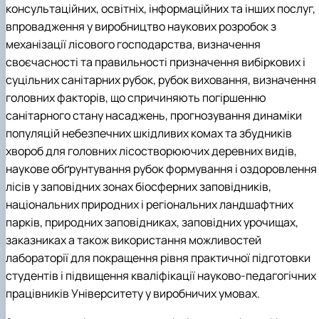
Пожежна ситуація в Україні за даними ЗМІ
консультаційних, освітніх, інформаційних та інших послуг,
Проєкти
впровадження у виробництво наукових розробок з
Прес-релізи
механізації лісового господарства, визначення
Виступи в ЗМІ
своєчасності та правильності призначення вибіркових і
Контакти
суцільних санітарних рубок, рубок виховання, визначення
головних факторів, що спричиняють погіршенню
санітарного стану насаджень, прогнозування динаміки
популяцій небезпечних шкідливих комах та збудників
хвороб для головних лісостворюючих деревних видів,
наукове обґрунтування рубок формування і оздоровлення
лісів у заповідних зонах біосферних заповідників,
національних природних і регіональних ландшафтних
парків, природних заповідниках, заповідних урочищах,
заказниках а також використання можливостей
лабораторії для покращення рівня практичної підготовки
студентів і підвищення кваліфікації науково-педагогічних
працівників Університету у виробничих умовах.