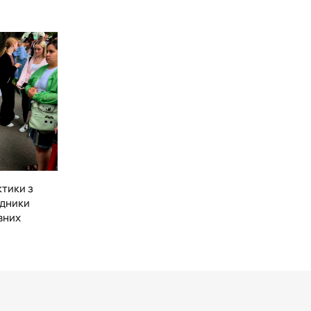
ктики з
удники
вних