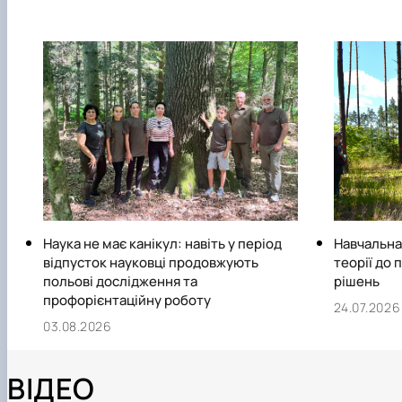
Наука не має канікул: навіть у період
Навчальна 
відпусток науковці продовжують
теорії до 
польові дослідження та
рішень
профорієнтаційну роботу
24.07.2026
03.08.2026
ВІДЕО