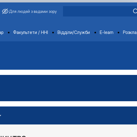
Для людей з вадами зору
ments
ар
Факультети / ННІ
Відділи/Служби
E-learn
Розкл