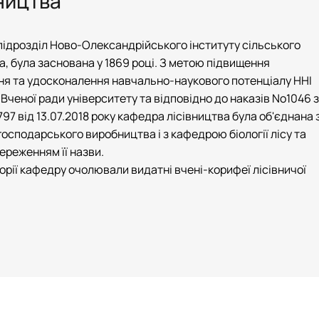
ництва
і
кого"
підрозділ Ново-Олександрійського інституту сільського
а, була заснована у 1869 році. З метою підвищення
ня та удосконалення навчально-наукового потенціалу ННІ
 Вченої ради університету та відповідно до наказів No1046 з
797 від 13.07.2018 року кафедра лісівництва була об'єднана 
осподарського виробництва і з кафедрою біології лісу та
ереженням її назви.
І
торії кафедру очолювали видатні вчені-корифеї лісівничої