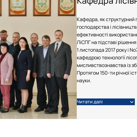
Кафедра лісів
НЛ "Інженерно-технічного забезпечення лісового комплексу"
Пам’яті Володимира Кореня
НЛ "Лісознавства та лісівництва"
Моніторинг ландшафтних пожеж в Україн
НЛ "Музей лісових звірів та птахів ім. професора О.О. Салгансь
Діяльність REEFMC
Кафедра, як структурний 
НЛ "Патології лісу ім. професора А.В. Цилюрика"
Лісопожежні школи
господарства і лісівництв
ННВЛ "Загального лісівництва та охорони лісу"
Міжнародні стандарти з гасіння пожеж
ефективності використан
Пожежне законодавство
ЛіСПГ на підставі рішення
Публікації
1 листопада 2017 року і No
Конференції та семінари
кафедрою технології лісог
Корисні посилання
мисливствознавства із зб
Пожежна ситуація в Україні за даними ЗМ
Протягом 150-ти річної іс
Проєкти
науки.
Прес-релізи
Виступи в ЗМІ
Контакти
Читати далі