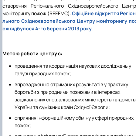
Пожежна ситуація в Україні за даними ЗМІ
створення Регіонального Східноєвропейського Центр
Проєкти
моніторингу пожеж (REEFMC).
Офіційне відкриття Регіон
Прес-релізи
льного Східноєвропейського Центру моніторингу по
Виступи в ЗМІ
еж відбулося 4-го березня 2013 року.
Контакти
Метою роботи центру є:
проведення та координація наукових досліджень у
галузі природних пожеж;
впровадженню отриманих результатів у практику
боротьби з природними пожежами в інтересах
зацікавлених спеціалізованих міністерств і відомств
України та суміжних країн Східної Європи;
сприяння інформаційному обміну у сфері природних
пожеж;