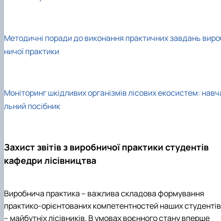
Пожежна ситуація в Україні за даними ЗМІ
Проєкти
Прес-релізи
Виступи в ЗМІ
Методичні поради до виконання практичних завдань виро
Контакти
ничої практики
Моніторинг шкідливих організмів лісових екосистем: навч
льний посібник
Захист звітів з виробничої практики студентів
кафедри лісівництва
Виробнича практика – важлива складова формування
практико-орієнтованих компетентностей наших студентів
– майбутніх лісівників. В умовах воєнного стану вперше