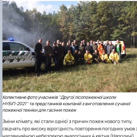
Колективне фото учасників "Другої лісопожежної школи
НУБіП-2021" та предстаників компаній з виготовлення сучаної
пожежної техніки для гасіння пожеж
Зміни клімату, які стали однієї з причин пожеж нового типу,
свідчать про високу вірогідність повторення погодних умов 
надзвичайною небезпекою аналогічних 4 квітня (Народичі),