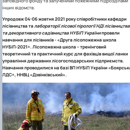
заповідного фонду та залученими пожежними підрозділами
інших відомств.
Упродовж 04-06 жовтня 2021 року співробітники кафедри
лісівництва та
лабораторії лісової пірології НДІ лісівництва
та декоративного садівництва НУБіП України
провели
навчання для лісівників - «Друга лісопожежна школа
НУБіП-2021». Лісопожежна школа – тренінговий
теоретичний та практичний курс для фахівців вищої ланки
управління державних лісогосподарських підприємств.
Навчання проводилися на базі ВП НУБіП України «Боярськ
ЛДС», ННВЦ «Дзвінківський».