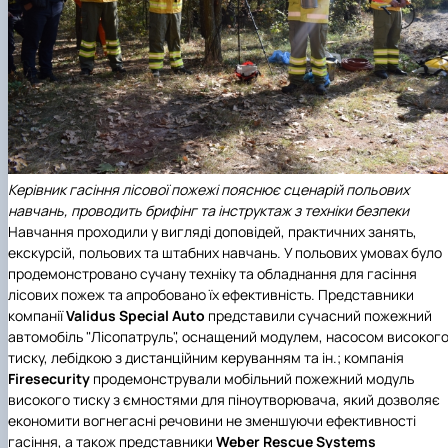
Керівник гасіння лісової пожежі пояснює сценарій польових
навчань, проводить брифінг та інструктаж з техніки безпеки
Навчання проходили у вигляді доповідей, практичних занять,
екскурсій, польових та штабних навчань. У польових умовах було
продемонстровано сучану техніку та обладнання для гасіння
лісових пожеж та апробовано їх ефективність. Представники
компанії
Validus Special Auto
представили сучасний пожежний
автомобіль "Лісопатруль", оснащений модулем, насосом високог
тиску, лебідкою з дистанційним керуванням та ін.; компанія
Firesecurity
продемонстрували мобільний пожежний модуль
високого тиску з ємностями для піноутворювача, який дозволяє
економити вогнегасні речовини не зменшуючи ефективності
гасіння, а також представники
Weber Rescue Systems