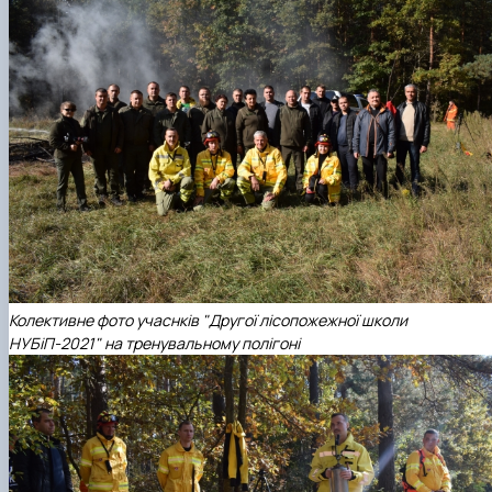
Колективне фото учаснків "Другої лісопожежної школи
НУБіП-2021" на тренувальному полігоні