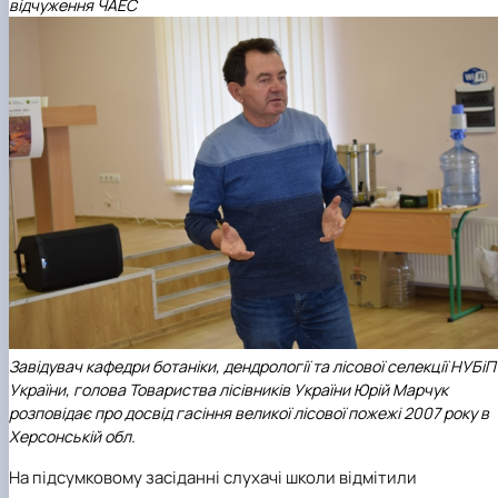
відчуження ЧАЕС
Завідувач кафедри ботаніки, дендрології та лісової селекції НУБіП
України, голова Товариства лісівників України Юрій Марчук
розповідає про досвід гасіння великої лісової пожежі 2007 року в
Херсонській обл.
На підсумковому засіданні слухачі школи відмітили