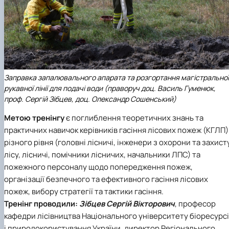
Заправка запалювального апарата та розгортання магістральної
рукавної лінії для подачі води (праворуч доц. Василь Гуменюк,
проф. Сергій Зібцев, доц. Олександр Сошенський)
Метою тренінгу
є поглиблення теоретичних знань та
практичних навичок керівників гасіння лісових пожеж (КГЛП)
різного рівня (головні лісничі, інженери з охорони та захист
лісу, лісничі, помічники лісничих, начальники ЛПС) та
пожежного персоналу щодо попередження пожеж,
організації безпечного та ефективного гасіння лісових
пожеж, вибору стратегії та тактики гасіння.
Тренінг проводили:
Зібцев Сергій Вікторович
, професор
кафедри лісівництва Національного університету біоресурс
і природокористування України, директор Регіонального