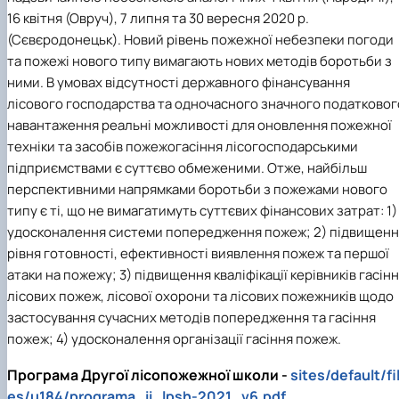
16 квітня (Овруч), 7 липня та 30 вересня 2020 р.
(Сєвєродонецьк). Новий рівень пожежної небезпеки погоди
та пожежі нового типу вимагають нових методів боротьби з
ними. В умовах відсутності державного фінансування
лісового господарства та одночасного значного податковог
навантаження реальні можливості для оновлення пожежної
техніки та засобів пожежогасіння лісогосподарськими
підприємствами є суттєво обмеженими. Отже, найбільш
перспективними напрямками боротьби з пожежами нового
типу є ті, що не вимагатимуть суттєвих фінансових затрат: 1)
удосконалення системи попередження пожеж; 2) підвищенн
рівня готовності, ефективності виявлення пожеж та першої
атаки на пожежу; 3) підвищення кваліфікації керівників гасін
лісових пожеж, лісової охорони та лісових пожежників щодо
застосування сучасних методів попередження та гасіння
пожеж; 4) удосконалення організації гасіння пожеж.
Програма Другої лісопожежної школи -
sites/default/fi
es/u184/programa_ii_lpsh-2021_v6.pdf