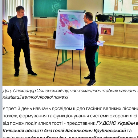
Доц. Олександр Сошенський під час командно-штабних навчань 
ліквідації великої лісової поже
жі
У третій день навчань досвідом щодо гасіння великих лісови
пожеж, формування та функціонування системи охорони лісі
від пожеж поділилися гості - представник
ГУ ДСНС України в
Київській області Анатолій Васильович Врублевський
та
завідувач
кафедри ботаніки, дендрології та лісової селекці