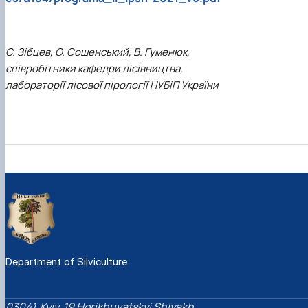
С. Зібцев, О. Сошенський, В. Гуменюк,
співробітники кафедри лісівництва,
лабораторії лісової пірології НУБіП України
Department of Silviculture
03041, Kyiv, 19 Horikhuvatskyi Shlyakh