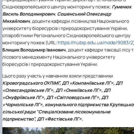
Східноєвропейського центру моніторингу пожеж;
Гуменюк
Василь Володимирович
,
Сошенський Олександр
Михайлович
, доценти кафедри лісівництва Національного
університету біоресурсів і природокористування України,
співробітники Регіонального Східноєвропейського центру
https://nubip.edu.ua/node/9083/2
моніторингу пожеж (URL:
Блищик Володимир Іванович
, доцент кафедри таксації лісу т
лісового менеджменту Національного університету
біоресурсів і природокористування України.
Цього разу участь у навчаннях взяли представники
Кіровоградського ОУЛіМГ, ДП «Компаніївське ЛГ», ДП
«Олександрівське ЛГ», ДП «Оникіївське ЛГ», ДП
«Онуфріївське ЛГ», ДП «Світловодське ЛГ», ДП
«Чорноліське ЛГ», комунального підприємства Крупецько
сільської ради "Спеціалізоване лісокомунальне
підприємство", ДП «Фастівське ЛГ».