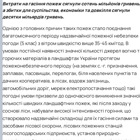
Пожежна ситуація в Україні за даними ЗМІ
Витрати на гасіння пожеж сягнули сотень мільйонів гривень
Проєкти
а збитки для суспільства, економіки та довкілля сягнули
Прес-релізи
десятки мільярдів гривень.
Виступи в ЗМІ
Однією з головних причин таких пожеж стало поєднання
Контакти
багатомісячного періоду надзвичайної пожежної небезпеки
погоди (5 клас) з вітром швидкістю вище 35-45 км/год. В
умовах постійної наявності значної кількості джерел вогню т
горючих матеріалів в ландшафтах України протягом
пожежонебезпечного періоду (на землях с.-г. призначення,
заплавах, пасовищах, перелогах, біля населених пунктів та
дачних кооперативів, в лісах, вздовж залізниць,
автомобільних доріг, мереж електропостачання тощо) такі
погодні умови призвели до одночасного виникнення значно
кількості швидких ландшафтних пожеж, які після заходу у
соснові ліси, набували високої інтенсивності горіння, що
створювало надзвичайні складнощі для їх гасіння силами та
засобами лісової охорони, лісових пожежних станцій
лісогосподарських підприємств, установ природно-