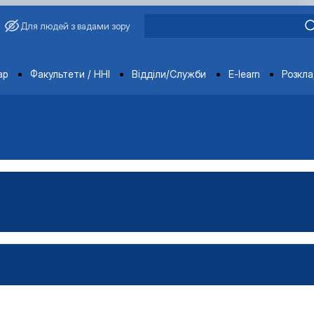
Для людей з вадами зору
ments
ар
Факультети / ННІ
Відділи/Служби
E-learn
Розкл
ораторії
ка
тка
ка
-технічна база лабораторії