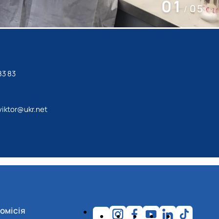
02
05
/
83 83
iktor@ukr.net
омісія