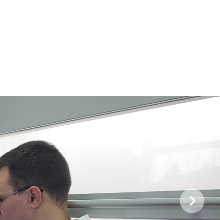
бота зі студентами на базі лабораторії
уртка
ота лабораторії
іяльність лабораторії
 гуртка