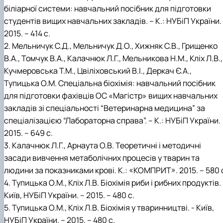
біліарної системи: навчальний посібник для підготовки
студентів вищих навчальних закладів. – К.: НУБіП України.
2015. – 414 с.
2. Мельничук С.Д., Мельничук Д.О., Хижняк С.В., Грищенко
В.А., Томчук В.А., Калачнюк Л.Г., Мельникова Н.М., Кліх Л.В.,
Кучмеровська Т.М., Цвіліховський В.І., Деркач Є.А.,
Тупицька О.М. Спеціальна біохімія: навчальний посібник
для підготовки фахівців ОC «Mагістр» вищих навчальних
закладів зі спеціальності “Ветеринарна медицина” за
спеціалізацією “Лабораторна справа”. – К.: НУБіП України.
2015. – 649 с.
3. Калачнюк Л.Г., Арнаута О.В. Теоретичні і методичні
засади вивчення метаболічних процесів у тварин та
людини за показниками крові. К.: «КОМПРИТ». 2015. – 580 
4. Тупицька О.М., Кліх Л.В. Біохімія риби і рибних продуктів. 
Київ, НУБіП України. – 2015. – 480 с.
5. Тупицька О.М., Кліх Л.В. Біохімія у тваринництві. - Київ,
НУБіП України. – 2015. – 480 с.