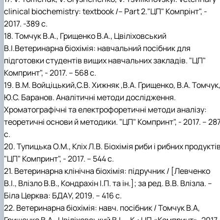
clinical biochemistry: textbook /– Part 2."ЦП" Компрінт", -
2017. -389 с.
18. Томчук В.А., Грищенко В.А., Цвіліховський
В.І.Ветеринарна біохімія: навчальний посібник для
підготовки студентів вищих навчальних закладів. "ЦП"
Компринт", - 2017. – 568 с.
19. В.М. Войціцький,С.В. Хижняк ,В.А. Грищенко, В.А. Томчук
Ю.С. Баранов. Аналітичні методи дослідження.
Хроматографічні та електрофоретичні методи аналізу:
теоретичні основи й методики. "ЦП" Компринт", - 2017. – 28
с.
20. Тупицька О.М., Кліх Л.В. Біохімія риби і рибних продуктів
"ЦП" Компринт", - 2017. – 544 с.
21. Ветеринарна клінічна біохімія: підручник / [Левченко
В.І., Влізло В.В., Кондрахін І.П. та ін.]; за ред. В.В. Влізла. –
Біла Церква: БДАУ, 2019. – 416 с.
22. Ветеринарна біохімія: навч. посібник / Томчук В.А,