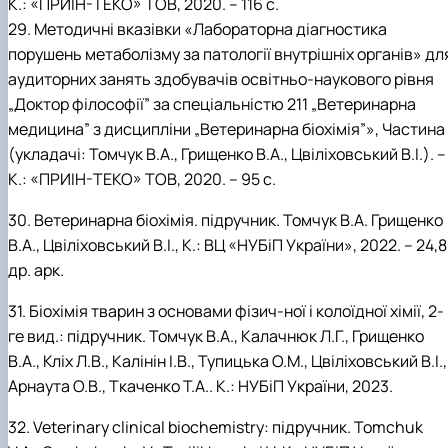
К.: «ПРИІН-ТЕКО» ТОВ, 2020. – 116 с.
29. Методичні вказівки «Лабораторна діагностика
порушень метаболізму за патології внутрішніх органів» дл
аудиторних занять здобувачів освітньо-наукового рівня
„Доктор філософії” за спеціальністю 211 „Ветеринарна
медицина” з дисципліни „Ветеринарна біохімія”», Частина 
(укладачі: Томчук В.А., Грищенко В.А., Цвіліховський В.І.). –
К.: «ПРИІН-ТЕКО» ТОВ, 2020. – 95 с.
30. Ветеринарна біохімія. підручник. Томчук В.А. Грищенко
В.А., Цвіліховський В.І., К.: ВЦ «НУБіП України», 2022. – 24,8
др. арк.
31. Біохімія тварин з основами фізич-ної і колоїдної хімії, 2-
ге вид.: підручник. Томчук В.А., Калачнюк Л.Г., Грищенко
В.А., Кліх Л.В., Калінін І.В., Тупицька О.М., Цвіліховський В.І.,
Арнаута О.В., Ткаченко Т.А.. К.: НУБіП України, 2023.
32. Veterinary clinical biochemistry: підручник. Tomchuk