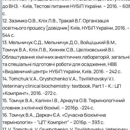
до ВНЗ. - Київ, Тестові питання НУБіП України. – 2016. – 60
с.
12. Зазимко О.В., Кліх Л.В., Тракай В.Г. Організація
освітнього процесу [довідник] Київ, НУБіП України, 2016. –
544 с.
13. Мельничук С.Д., Мельничук Д.О., Войціцький В.М.,
Томчук В.А., Кліх Л.В., Хижняк С.В., Цвіліховський В.І.
Облаштування хімічних аналітичних лабораторій, загальні
та спеціальні підготовчі роботи для осадження, НВВ
«Видавничий центр» НУБіП України, Київ. 2016. – 242 с.
14. Tomchuk V.A., Gryshchenko V.A., Tsvilikhovskyi V.I.
Veterinary clinical biochemistry: textbook, Part 1 – К.: ЦП
«Компринт», 2016. -272 с.
15. Томчук В.А., Калінін І.В., Арнаута О.В. Термінологічний
словник з клінічної біохімії. – 2016р. -224 с.
16. Томчук В.А., Деркач Є.А. «Сучасна біохімічна
термінологія» - "ЦП" Компрінт" – 2016р. – 393 с.
17. V. Tomchuk, V. Gryshchenko, V. Tsvilikhovskyi. Veterinary