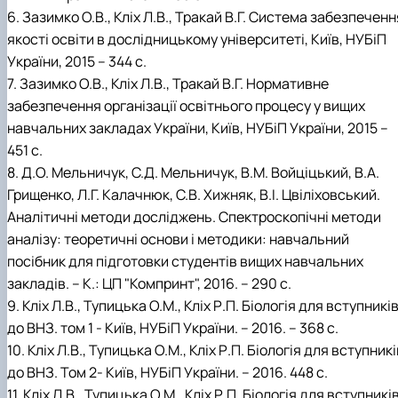
6. Зазимко О.В., Кліх Л.В., Тракай В.Г. Система забезпеченн
якості освіти в дослідницькому університеті, Київ, НУБіП
України, 2015 – 344 с.
7. Зазимко О.В., Кліх Л.В., Тракай В.Г. Нормативне
забезпечення організації освітнього процесу у вищих
навчальних закладах України, Київ, НУБіП України, 2015 –
451 с.
8. Д.О. Мельничук, С.Д. Мельничук, В.М. Войціцький, В.А.
Грищенко, Л.Г. Калачнюк, С.В. Хижняк, В.І. Цвіліховський.
Аналітичні методи досліджень. Спектроскопічні методи
аналізу: теоретичні основи і методики: навчальний
посібник для підготовки студентів вищих навчальних
закладів. – К.: ЦП "Компринт", 2016. – 290 с.
9. Кліх Л.В., Тупицька О.М., Кліх Р.П. Біологія для вступникі
до ВНЗ. том 1 - Київ, НУБіП України. – 2016. – 368 с.
10. Кліх Л.В., Тупицька О.М., Кліх Р.П. Біологія для вступникі
до ВНЗ. Том 2- Київ, НУБіП України. – 2016. 448 с.
11. Кліх Л.В., Тупицька О.М., Кліх Р.П. Біологія для вступникі