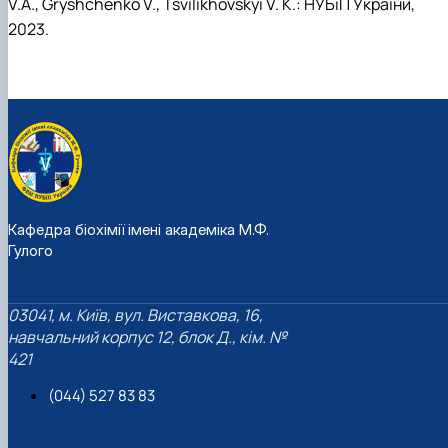
V.A., Gryshchenko V., Tsvilikhovskyi V. К.: НУБіП України,
2023.
Кафедра біохімії імені академіка М.Ф.
Гулого
03041, м. Київ, вул. Виставкова, 16,
навчальний корпус 12, блок Д., кім. №
421
(044) 527 83 83