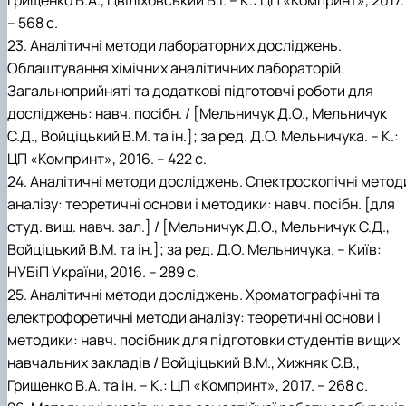
Грищенко В.А., Цвіліховський В.І. – К.: ЦП «Компринт», 2017.
– 568 с.
23. Аналітичні методи лабораторних досліджень.
Облаштування хімічних аналітичних лабораторій.
Загальноприйняті та додаткові підготовчі роботи для
досліджень: навч. посібн. / [Мельничук Д.О., Мельничук
С.Д., Войціцький В.М. та ін.]; за ред. Д.О. Мельничука. – К.:
ЦП «Компринт», 2016. – 422 с.
24. Аналітичні методи досліджень. Спектроскопічні метод
аналізу: теоретичні основи і методики: навч. посібн. [для
студ. вищ. навч. зал.] / [Мельничук Д.О., Мельничук С.Д.,
Войціцький В.М. та ін.]; за ред. Д.О. Мельничука. – Київ:
НУБіП України, 2016. – 289 с.
25. Аналітичні методи досліджень. Хроматографічні та
електрофоретичні методи аналізу: теоретичні основи і
методики: навч. посібник для підготовки студентів вищих
навчальних закладів / Войціцький В.М., Хижняк С.В.,
Грищенко В.А. та ін. – К.: ЦП «Компринт», 2017. – 268 с.