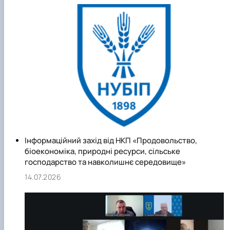
академік НАН України та НААН України, Герой України Д. О.
Мельничук. З 2015 року кафедру біохімії ім. акад. М.Ф.
Гулого очолює професор Томчук В.А.
Інформаційний захід від НКП «Продовольство,
біоекономіка, природні ресурси, сільське
господарство та навколишнє середовище»
14.07.2026