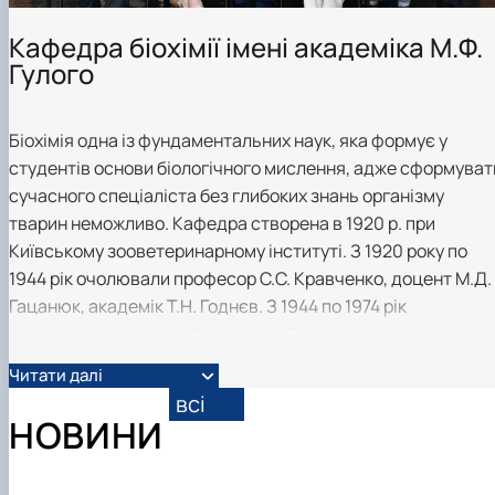
Кафедра біохімії імені академіка М.Ф.
Гулого
Біохімія одна із фундаментальних наук, яка формує у
студентів основи біологічного мислення, адже сформуват
сучасного спеціаліста без глибоких знань організму
тварин неможливо. Кафедра створена в 1920 р. при
Київському зооветеринарному інституті. З 1920 року по
1944 рік очолювали професор С.С. Кравченко, доцент М.Д.
Гацанюк, академік Т.Н. Годнєв. З 1944 по 1974 рік
завідувачем кафедри був доктор біологічних наук,
професор, Заслужений діяч науки і техніки УPCP, академік
Читати далі
НАН України, лауреат Державної премії УPCP та СРСР,
всі
Герой України М.Ф. Гулий. Доцент М.М. Осьмакова
НОВИНИ
очолювала кафедру з 1974 по 1979 рік. Із 1979 р. по 2014 рік
кафедрою завідував доктор біологічних наук, професор,