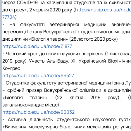
через COVID-19 на харчування студентів та їх схильніст
до стресу», 2 червня 2020 року (
https://nubip.edu.ua/nod
77704
)
- На факультеті ветеринарної медицини визначен
переможці І етапу Всеукраїнської студентської олімпіади
дисципліни «Біологія тварин» (28 лютого 2020 року)
https://nubip.edu.ua/node/71877
- Черговий крок до нових наукових звершень (1 листопад
2019 року) Участь Аль-Баду, ХІІ Український Біохімічни
Конгрес
https://nubip.edu.ua/node/66527
- Студентка факультету ветеринарної медицини Ірина Лу
– срібний призер Всеукраїнської олімпіади з дисциплін
«Біологія тварин» (22 квітня 2019 року), (ІІ
загальнокомандне місце)
https://nubip.edu.ua/node/60032
- Активна діяльність студентського наукового гуртк
«Вивчення молекулярно-біологічних механізмів регуляці