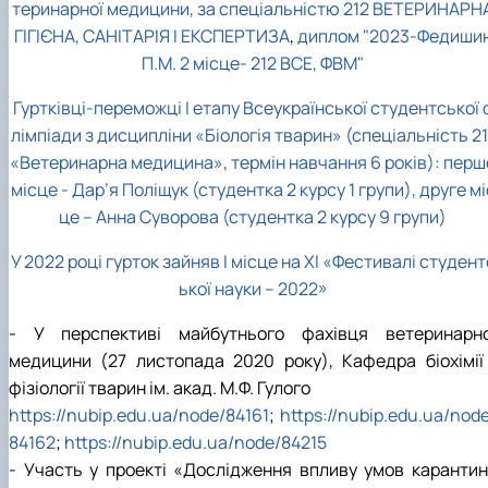
теринарної медицини, за спеціальністю 212 ВЕТЕРИНАРН
ГІГІЄНА, САНІТАРІЯ І ЕКСПЕРТИЗА
,
диплом "2023-Федиши
П.М. 2 місце- 212 ВСЕ, ФВМ"
Гуртківці-переможці І етапу Всеукраїнської студентської 
лімпіади з дисципліни «Біологія тварин» (спеціальність 21
«Ветеринарна медицина», термін навчання 6 років): перш
місце - Дар’я Поліщук (студентка 2 курсу 1 групи), друге мі
це – Анна Суворова (студентка 2 курсу 9 групи)
У 2022 році гурток зайняв І місце на ХІ «Фестивалі студент
ької науки – 2022»
- У перспективі майбутнього фахівця ветеринарно
медицини (27 листопада 2020 року), Кафедра біохімії 
фізіології тварин ім. акад. М.Ф. Гулого
https://nubip.edu.ua/node/84161
;
https://nubip.edu.ua/nod
84162
;
https://nubip.edu.ua/node/84215
- Участь у проекті «Дослідження впливу умов карантин