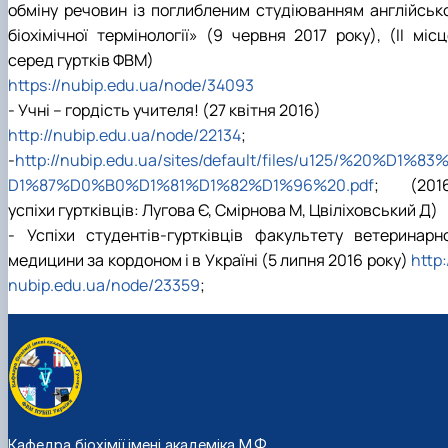
обміну речовин із поглибленим студіюванням англійсько
біохімічної термінології» (9 червня 2017 року), (ІІ міс
серед гуртків ФВМ)
https://nubip.edu.ua/node/34093
- Учні – гордість учителя! (27 квітня 2016)
http://nubip.edu.ua/node/22134
;
-
http://nubip.edu.ua/sites/default/files/u125/%20%D1%83
D1%87%D0%B0%D1%81%D1%82%D1%96%20.pdf
; (2016
успіхи гуртківців: Лугова Є, Смірнова М, Цвіліховський Д)
- Успіхи студентів-гуртківців факультету ветеринарно
медицини за кордоном і в Україні (5 липня 2016 року)
http:
nubip.edu.ua/node/23359
;
Кафедра біохімії імені академіка М.Ф.