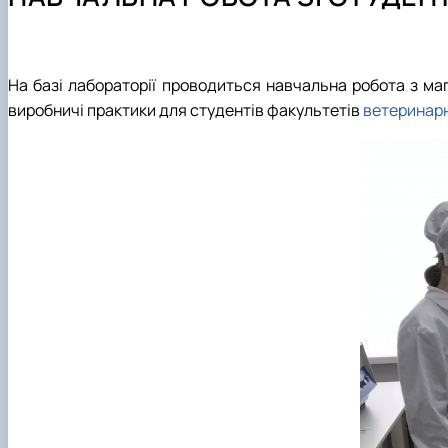
Міжкафедральна навчально-наукова лабораторія вет
Науковий гурток «Ветеринарна клінічна біохімія»
Навчально-методична робота
Науковий гурток «Вивчення молекулярно-біологічних м
Навчально-методична література
Наукові школи
Культурно-виховна робота
Аспірантура
На базі лабораторії проводиться навчальна робота з ма
виробничі практики для студентів факультетів
ветеринар