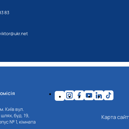
83 83
iktor@ukr.net
омісія
м. Київ вул.
шлях, буд. 19,
Карта сайт
пус № 1, кімната