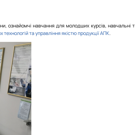
бота зі студентами на базі лабораторії
уртка
ота лабораторії
іяльність лабораторії
 гуртка
ни, ознайомчі навчання для молодших курсів, навчальні т
х технологій та управління якістю продукції АПК
.