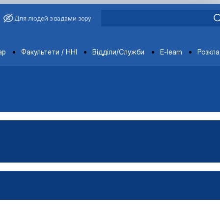
Для людей з вадами зору
ments
ар
Факультети / ННІ
Відділи/Служби
E-learn
Розкл
ораторії
ка
тка
ка
-технічна база лабораторії