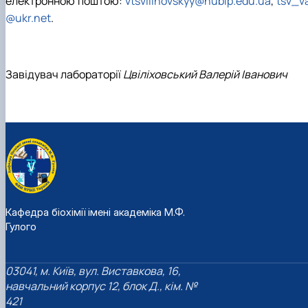
електронною поштою:
vtsvilihovskyy@nubip.edu.ua
,
tsv_v
@ukr.net
.
Завідувач лабораторії
Цвіліховський Валерій Іванович
Кафедра біохімії імені академіка М.Ф.
Гулого
03041, м. Київ, вул. Виставкова, 16,
навчальний корпус 12, блок Д., кім. №
421