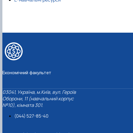
Проєкт «Розвиток лідерських навичок жінок
та мереж для забезпечення рівності у …
Економічний факультет
03041, Україна, м.Київ, вул. Героїв
Оборони, 11 (навчальний корпус
№10), кімната 301.
(044) 527-85-40